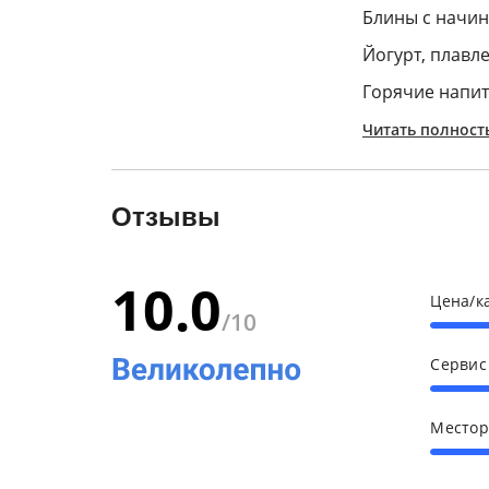
Блины с начин
Йогурт, плавл
Горячие напит
Читать полност
Отзывы
10.0
Цена/к
/10
Серви
Место