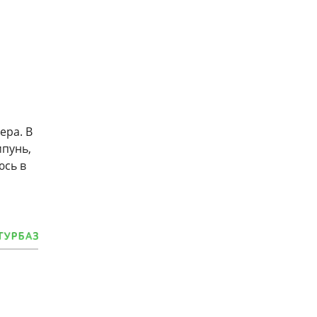
ера. В
мпунь,
юсь в