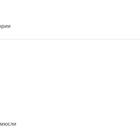
тории
/мюсли