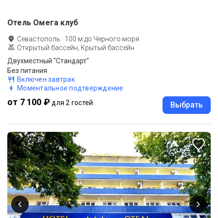
Отель Омега клуб
Севастополь
·
100
м до
Черного моря
Открытый бассейн, Крытый бассейн
Двухместный "Стандарт"
Без питания
Включен завтрак
Моментальное подтверждение
от 7 100 ₽
для 2 гостей
Выбрать