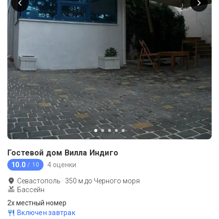
Гостевой дом Вилла Индиго
10.0
4 оценки
/ 10
Севастополь
·
350
м до
Черного моря
Бассейн
2х местный номер
Включен завтрак