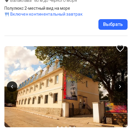
Балаклава
·
80
м до
Черного моря
Полулюкс 2-местный вид на море
Включен континентальный завтрак
Выбрать