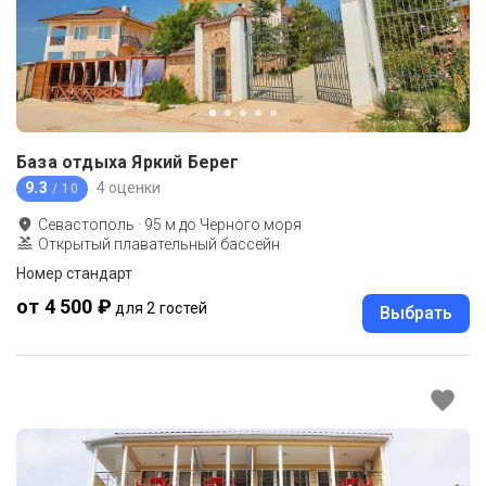
База отдыха Яркий Берег
9.3
4 оценки
/ 10
Севастополь
·
95
м до
Черного моря
Открытый плавательный бассейн
Номер стандарт
от 4 500 ₽
для 2 гостей
Выбрать