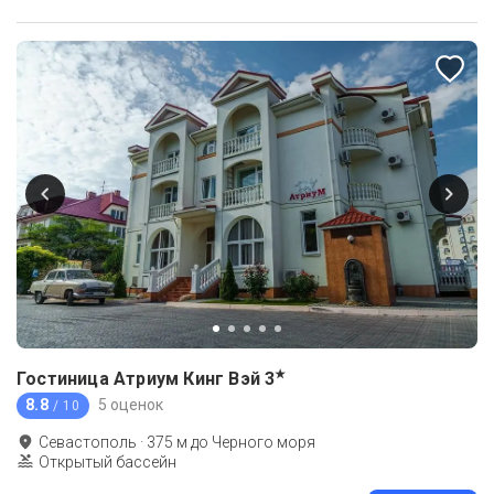
★
Гостиница Атриум Кинг Вэй
3
8.8
5 оценок
/ 10
Севастополь
·
375
м до
Черного моря
Открытый бассейн