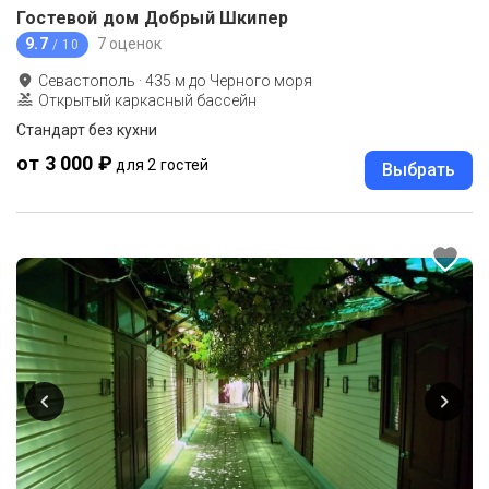
Гостевой дом Добрый Шкипер
9.7
7 оценок
/ 10
Севастополь
·
435
м до
Черного моря
Открытый каркасный бассейн
Стандарт без кухни
от 3 000 ₽
для 2 гостей
Выбрать