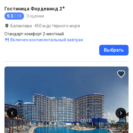
★
Гостиница Фордевинд
2
9.3
3 оценки
/ 10
Балаклава
·
450
м до
Черного моря
Стандарт-комфорт 2-местный
Включен континентальный завтрак
Выбрать