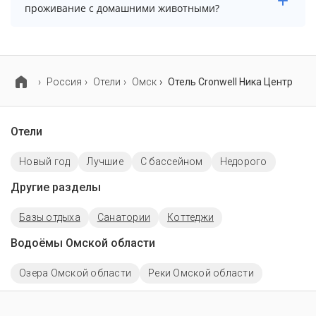
информацию перед бронированием у менеджера,
проживание с домашними животными?
возможно, услуга оплачивается отдельно.
Проживание с домашними животными запрещено.
Россия
Отели
Омск
Отель Cronwell Ника Центр
Отели
Новый год
Лучшие
C бассейном
Недорого
Другие разделы
Базы отдыха
Санатории
Коттеджи
Водоёмы Омской области
Озера Омской области
Реки Омской области