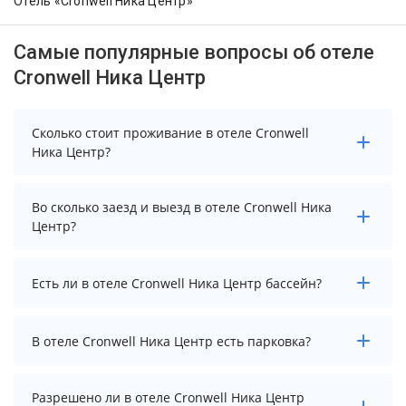
Отель «Cronwell Ника Центр»
Самые популярные вопросы об отеле
Cronwell Ника Центр
Сколько стоит проживание в отеле Cronwell
Ника Центр?
Стоимость проживания в отеле Cronwell Ника Центр
Во сколько заезд и выезд в отеле Cronwell Ника
начинается от 2300 рублей. Чтобы увидеть
Центр?
актуальные цены на проживание, выберите нужные
даты и количество гостей.
Заезд возможен после 14:00, а выезд необходимо
Есть ли в отеле Cronwell Ника Центр бассейн?
осуществить до 12:00.
В отеле Cronwell Ника Центр нет бассейна.
В отеле Cronwell Ника Центр есть парковка?
В отеле Cronwell Ника Центр есть парковка, уточните
Разрешено ли в отеле Cronwell Ника Центр