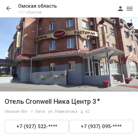
Омская область
117 объектов
1/43
★
Отель Cronwell Ника Центр 3
Омская обл. · г. Омск · ул. Лермонтова · д. 62
+7 (927) 522-****
+7 (937) 095-****