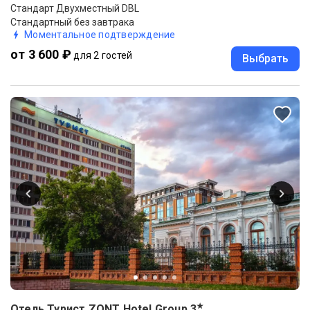
Стандарт Двухместный DBL
Стандартный без завтрака
Моментальное подтверждение
от 3 600 ₽
для 2 гостей
Выбрать
★
Отель Турист ZONT Hotel Group
3