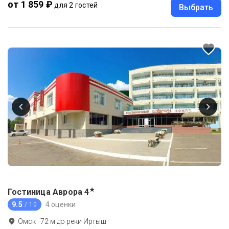
от 1 859 ₽
для 2 гостей
Выбрать
★
Гостиница Аврора
4
9.5
4 оценки
/ 10
Омск
·
72
м до
реки Иртыш