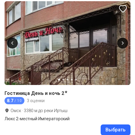
★
Гостиница День и ночь
2
8.7
3 оценки
/ 10
Омск
·
3380
м до
реки Иртыш
Люкс 2-местный Императорский
Выбрать