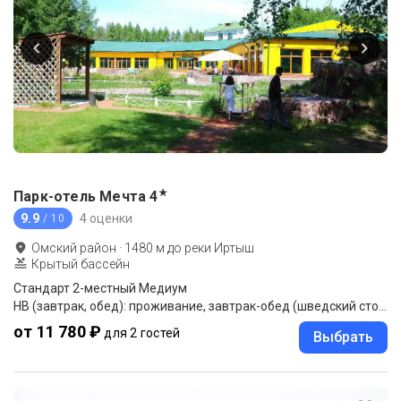
★
Парк-отель Мечта
4
9.9
4 оценки
/ 10
Омский район
·
1480
м до
реки Иртыш
Крытый бассейн
Стандарт 2-местный Медиум
HB (завтрак, обед): проживание, завтрак-обед (шведский стол), безлимитное посещение бассейна
от 11 780 ₽
для 2 гостей
Выбрать