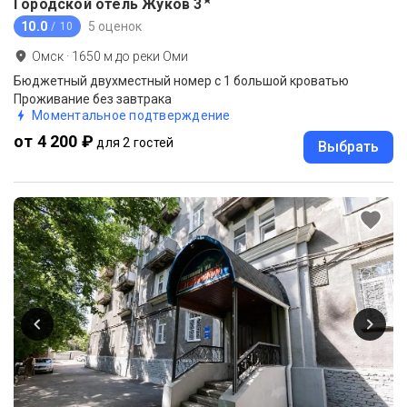
★
Городской отель Жуков
3
10.0
5 оценок
/ 10
Омск
·
1650
м до
реки Оми
Бюджетный двухместный номер с 1 большой кроватью
Проживание без завтрака
Моментальное подтверждение
от 4 200 ₽
для 2 гостей
Выбрать