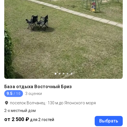
База отдыха Восточный Бриз
9.5
3 оценки
/ 10
поселок Волчанец
·
130
м до
Японского моря
2-х местный дом
от 2 500 ₽
для 2 гостей
Выбрать