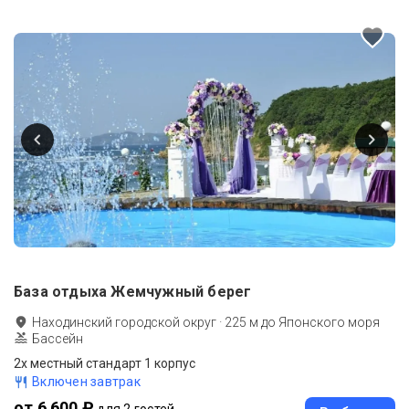
База отдыха Жемчужный берег
Находинский городской округ
·
225
м до
Японского моря
Бассейн
2х местный стандарт 1 корпус
Включен завтрак
от 6 600 ₽
для 2 гостей