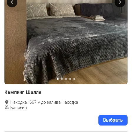
Кемпинг Шалле
Находка
·
667
м до
залива Находка
Бассейн
Выбрать