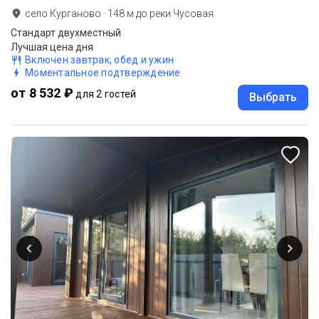
село Курганово
·
148
м до
реки Чусовая
Стандарт двухместный
Лучшая цена дня
Включен завтрак, обед и ужин
Моментальное подтверждение
от 8 532 ₽
для 2 гостей
Выбрать