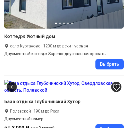
Коттедж Уютный дом
село Курганово
·
1200
м до
реки Чусовая
Двухместный коттедж Superior двуспальная кровать
Выбрать
База отдыха Глубочинский Хутор
Полевской
·
190
м до
Реки
Двухместный номер
от 3 000 ₽