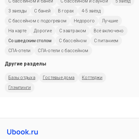
С бассейном и баней
С бассейном и сауной
5 звёзд
3 звезды
С баней
В горах
4-5 звёзд
С бассейном с подогревом
Недорого
Лучшие
На карте
Дорогие
С завтраком
Всё включено
Со шведским столом
C бассейном
С питанием
СПА-отели
СПА-отели с бассейном
Другие разделы
Базы отдыха
Гостевые дома
Коттеджи
Глэмпинги