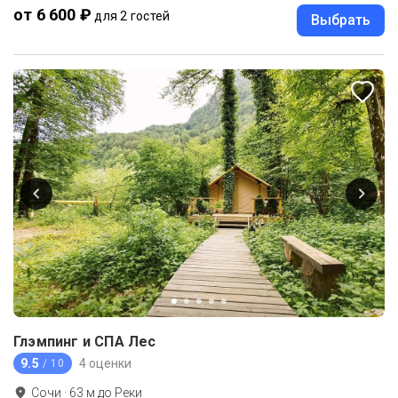
от 6 600 ₽
для 2 гостей
Выбрать
Глэмпинг и СПА Лес
9.5
4 оценки
/ 10
Сочи
·
63
м до
Реки