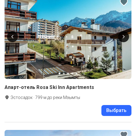
Апарт-отель Rosa Ski Inn Apartments
Эстосадок
·
799
м до
реки Мзымты
Выбрать