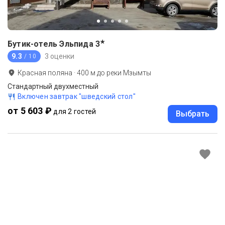
★
Бутик-отель Эльпида
3
9.3
3 оценки
/ 10
Красная поляна
·
400
м до
реки Мзымты
Стандартный двухместный
Включен завтрак "шведский стол"
от 5 603 ₽
для 2 гостей
Выбрать