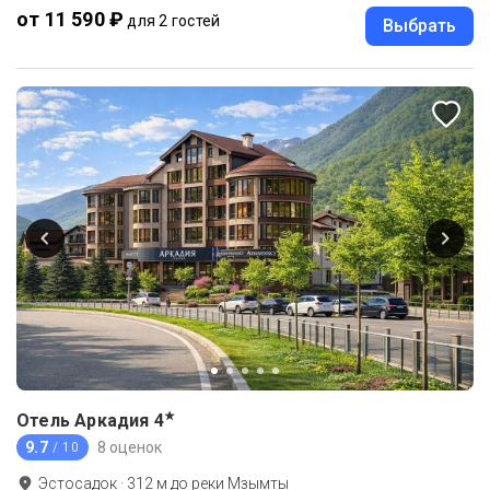
от 11 590 ₽
для 2 гостей
Выбрать
★
Отель Аркадия
4
9.7
8 оценок
/ 10
Эстосадок
·
312
м до
реки Мзымты