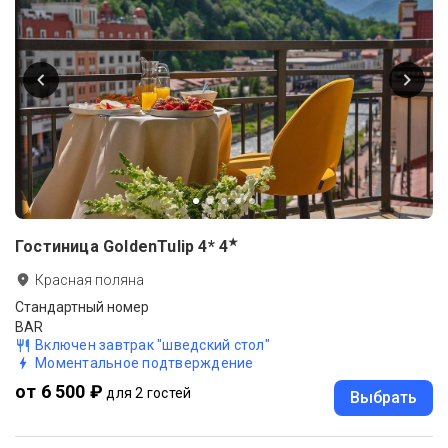
★
Гостиница GoldenTulip 4*
4
Красная поляна
Стандартный номер
BAR
Включен завтрак "шведский стол"
Моментальное подтверждение
от 6 500 ₽
для 2 гостей
Выбрать