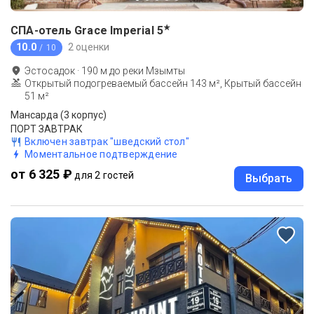
★
СПА-отель Grace Imperial
5
10.0
2 оценки
/ 10
Эстосадок
·
190
м до
реки Мзымты
Открытый подогреваемый бассейн 143 м², Крытый бассейн
51 м²
Мансарда (3 корпус)
ПОРТ ЗАВТРАК
Включен завтрак "шведский стол"
Моментальное подтверждение
от 6 325 ₽
для 2 гостей
Выбрать