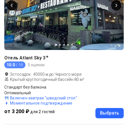
★
Отель Atlant Sky
3
10.0
5 оценок
/ 10
Эстосадок
·
40000
м до
Черного моря
Крытый круглогодичный бассейн 80 м²
Стандарт без балкона
Оптимальный
Включен завтрак "шведский стол"
Моментальное подтверждение
от 3 200 ₽
для 2 гостей
Выбрать