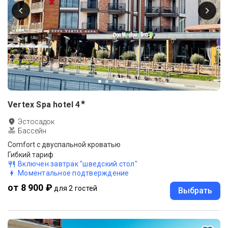
★
Vertex Spa hotel
4
Эстосадок
Бассейн
Comfort с двуспальной кроватью
Гибкий тариф
Включен завтрак "шведский стол"
Моментальное подтверждение
от 8 900 ₽
для 2 гостей
Выбрать