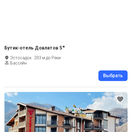
★
Бутик-отель Довлатов
5
Эстосадок
·
203
м до
Реки
Бассейн
Выбрать