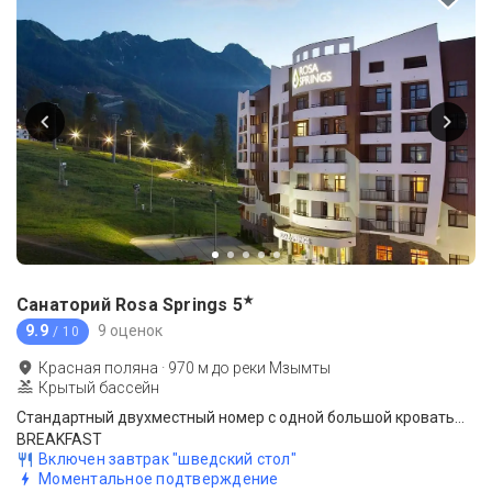
★
Санаторий Rosa Springs
5
9.9
9 оценок
/ 10
Красная поляна
·
970
м до
реки Мзымты
Крытый бассейн
Стандартный двухместный номер с одной большой кроватью (без балкона)
BREAKFAST
Включен завтрак "шведский стол"
Моментальное подтверждение