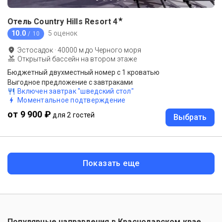
★
Отель Country Hills Resort
4
10.0
5 оценок
/ 10
Эстосадок
·
40000
м до
Черного моря
Открытый бассейн на втором этаже
Бюджетный двухместный номер с 1 кроватью
Выгодное предложение с завтраками
Включен завтрак "шведский стол"
Моментальное подтверждение
от 9 900 ₽
для 2 гостей
Выбрать
Показать еще
Популярные направления в
Краснодарском крае