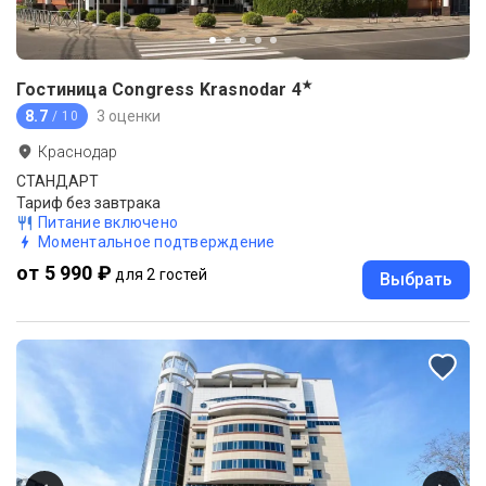
★
Гостиница Congress Krasnodar
4
8.7
3 оценки
/ 10
Краснодар
СТАНДАРТ
Тариф без завтрака
Питание включено
Моментальное подтверждение
от 5 990 ₽
для 2 гостей
Выбрать