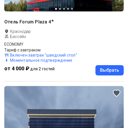
★
Отель Forum Plaza
4
Краснодар
Бассейн
ECONOMY
Тариф с завтраком
Включен завтрак "шведский стол"
Моментальное подтверждение
от 4 000 ₽
для 2 гостей
Выбрать