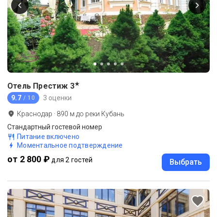
★
Отель Престиж
3
9.7
3 оценки
/ 10
Краснодар
·
890
м до
реки Кубань
Стандартный гостевой номер
Питание включено
Моментальное подтверждение
от 2 800 ₽
для 2 гостей
Выбрать