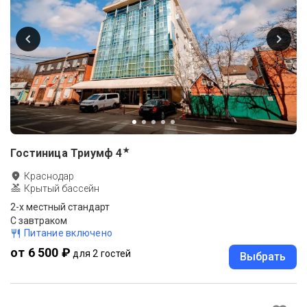
★
Гостиница Триумф
4
Краснодар
Крытый бассейн
2-x местный стандарт
С завтраком
Питание включено
от 6 500 ₽
для 2 гостей
Выбрать