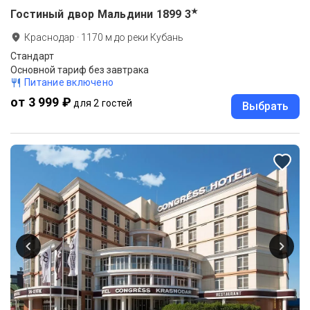
★
Гостиный двор Мальдини 1899
3
Краснодар
·
1170
м до
реки Кубань
Стандарт
Основной тариф без завтрака
Питание включено
от 3 999 ₽
для 2 гостей
Выбрать