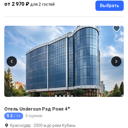
от 2 970 ₽
для 2 гостей
Выбрать
★
Отель Undersun Рэд Роял
4
9.2
5 оценок
/ 10
Краснодар
·
2000
м до
реки Кубань