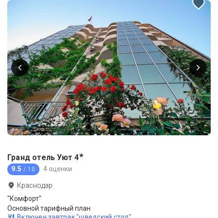
★
Гранд отель Уют
4
9.5
4 оценки
/ 10
Краснодар
"Комфорт"
Основной тарифный план
Включен завтрак "шведский стол"