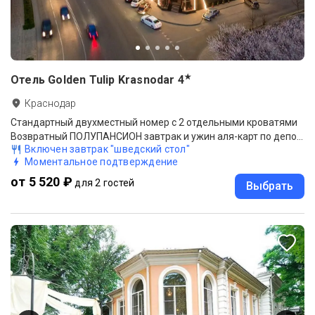
★
Отель Golden Tulip Krasnodar
4
Краснодар
Стандартный двухместный номер с 2 отдельными кроватями
Возвратный ПОЛУПАНСИОН завтрак и ужин аля-карт по депозиту, для броней OTA
Включен завтрак "шведский стол"
Моментальное подтверждение
от 5 520 ₽
для 2 гостей
Выбрать