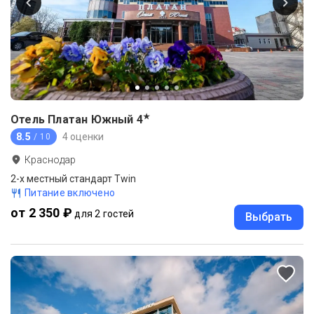
★
Отель Платан Южный
4
8.5
4 оценки
/ 10
Краснодар
2-x местный стандарт Twin
Питание включено
от 2 350 ₽
для 2 гостей
Выбрать