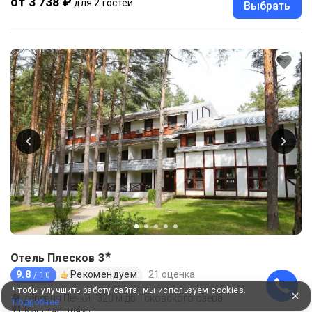
от 3 738 ₽
для 2 гостей
Выбрать
★
Отель Плесков
3
9.8
Рекомендуем
21 оценка
/ 10
Чтобы улучшить работу сайта, мы используем cookies.
деревня Печки
·
320
м до
Псковского озера
Подробнее
Кафе на пляже