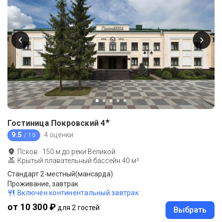
★
Гостиница Покровский
4
9.5
4 оценки
/ 10
Псков
·
150
м до
реки Великой
Крытый плавательный бассейн 40 м²
Стандарт 2-местный(мансарда)
Проживание, завтрак
Включен континентальный завтрак
от 10 300 ₽
для 2 гостей
Выбрать