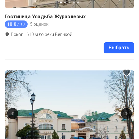
Гостиница Усадьба Журавлевых
10.0
5 оценок
/ 10
Псков
·
610
м до
реки Великой
Выбрать