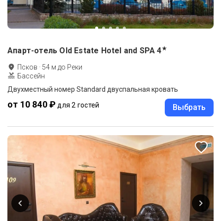
★
Апарт-отель Old Estate Hotel and SPA
4
Псков
·
54
м до
Реки
Бассейн
Двухместный номер Standard двуспальная кровать
от 10 840 ₽
для 2 гостей
Выбрать