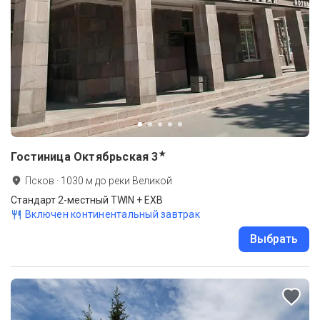
★
Гостиница Октябрьская
3
Псков
·
1030
м до
реки Великой
Стандарт 2-местный TWIN + EXB
Включен континентальный завтрак
Выбрать