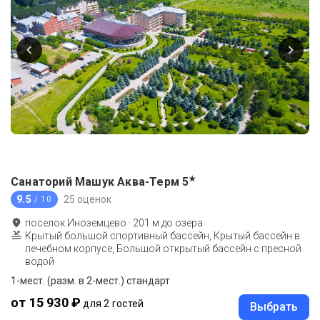
★
Санаторий Машук Аква-Терм
5
9.5
25 оценок
/ 10
поселок Иноземцево
·
201
м до
озера
Крытый большой спортивный бассейн, Крытый бассейн в
лечебном корпусе, Большой открытый бассейн с пресной
водой
1-мест. (разм. в 2-мест.) стандарт
от 15 930 ₽
для 2 гостей
Выбрать