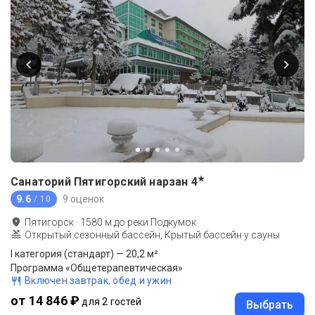
★
Санаторий Пятигорский нарзан
4
9.6
9 оценок
/ 10
Пятигорск
·
1580
м до
реки Подкумок
Открытый сезонный бассейн, Крытый бассейн у сауны
I категория (стандарт) — 20,2 м²
Программа «Общетерапевтическая»
Включен завтрак, обед и ужин
от 14 846 ₽
для 2 гостей
Выбрать