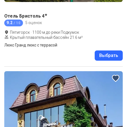
★
Отель Бристоль
4
9.2
5 оценок
/ 10
Пятигорск
·
1100
м до
реки Подкумок
Крытый плавательный бассейн 21.6 м²
Люкс Гранд люкс с террасой
Выбрать