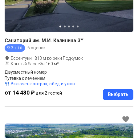
★
Санаторий им. М.И. Калинина
3
9.2
6 оценок
/ 10
Ессентуки
·
813
м до
реки Подкумок
Крытый бассейн 160 м²
Двухместный номер
Путевка с лечением
Включен завтрак, обед и ужин
от 14 480 ₽
для 2 гостей
Выбрать