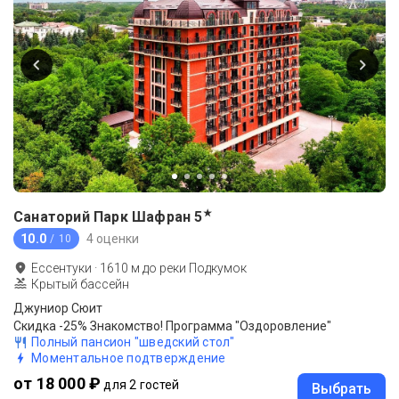
★
Санаторий Парк Шафран
5
10.0
4 оценки
/ 10
Ессентуки
·
1610
м до
реки Подкумок
Крытый бассейн
Джуниор Сюит
Скидка -25% Знакомство! Программа "Оздоровление"
Полный пансион "шведский стол"
Моментальное подтверждение
от 18 000 ₽
для 2 гостей
Выбрать