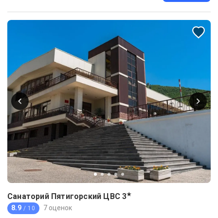
★
Санаторий Пятигорский ЦВС
3
8.9
7 оценок
/ 10