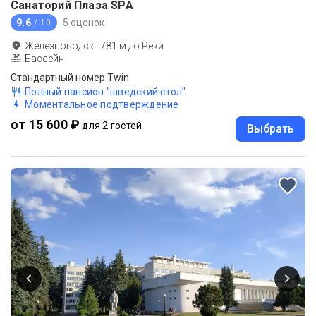
Санаторий Плаза SPA
9.6
5 оценок
/ 10
Железноводск
·
781
м до
Реки
Бассейн
Стандартный номер Twin
Полный пансион "шведский стол"
Моментальное подтверждение
от 15 600 ₽
для 2 гостей
Выбрать