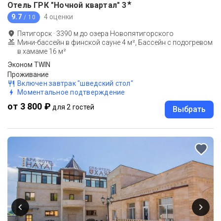
★
Отель ГРК "Ночной квартал"
3
9.7
4 оценки
/ 10
Пятигорск
·
3390
м до
озера Новопятигорского
Мини-бассейн в финской сауне 4 м², Бассейн с подогревом
в хамаме 16 м²
Эконом TWIN
Проживание
Включен завтрак "шведский стол"
Моментальное подтверждение
от 3 800 ₽
для 2 гостей
Выбрать