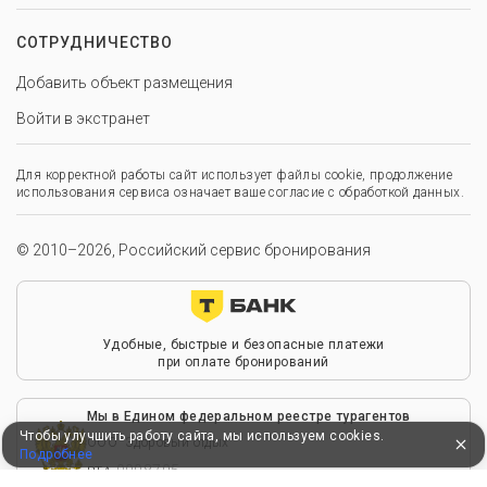
СОТРУДНИЧЕСТВО
Добавить объект размещения
Войти в экстранет
Для корректной работы сайт использует файлы cookie, продолжение
использования сервиса означает ваше согласие с обработкой данных.
© 2010–2026, Российский сервис бронирования
Удобные, быстрые и безопасные платежи
при оплате бронирований
Мы в Едином федеральном реестре турагентов
Чтобы улучшить работу сайта, мы используем cookies.
ООО “Здоровый отдых”
Подробнее
0008795
РТА