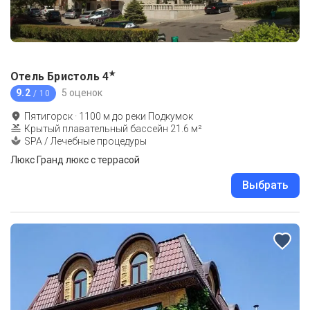
★
Отель Бристоль
4
9.2
5 оценок
/ 10
Пятигорск
·
1100
м до
реки Подкумок
Крытый плавательный бассейн 21.6 м²
SPA / Лечебные процедуры
Люкс Гранд люкс с террасой
Выбрать