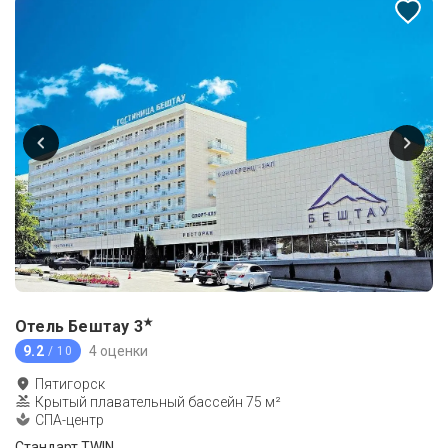
★
Отель Бештау
3
9.2
4 оценки
/ 10
Пятигорск
Крытый плавательный бассейн 75 м²
СПА-центр
Стандарт TWIN