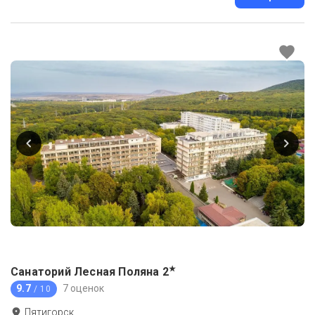
★
Санаторий Лесная Поляна
2
9.7
7 оценок
/ 10
Пятигорск