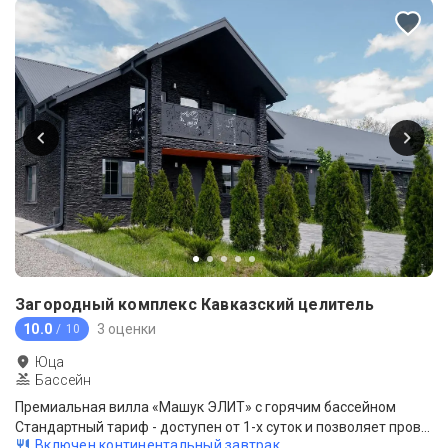
Загородный комплекс Кавказский целитель
10.0
3 оценки
/ 10
Юца
Бассейн
Премиальная вилла «Машук ЭЛИТ» с горячим бассейном
Стандартный тариф - доступен от 1-х суток и позволяет провести отдых на прекрасных условиях, на любой период времени.
Включен континентальный завтрак