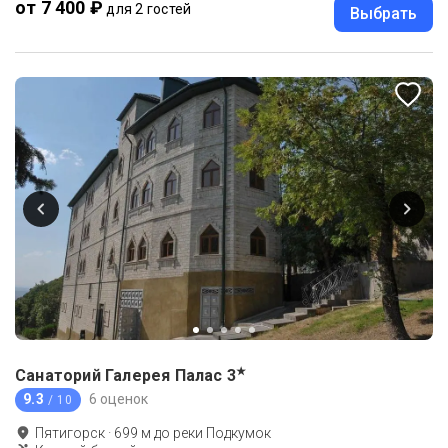
от 7 400 ₽
для 2 гостей
Выбрать
★
Санаторий Галерея Палас
3
9.3
6 оценок
/ 10
Пятигорск
·
699
м до
реки Подкумок