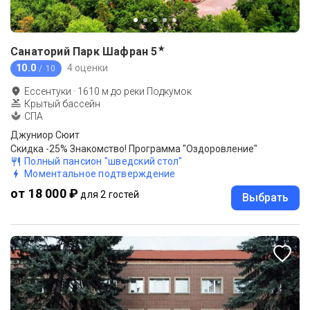
★
Санаторий Парк Шафран
5
10.0
4 оценки
/ 10
Ессентуки
·
1610
м до
реки Подкумок
Крытый бассейн
СПА
Джуниор Сюит
Скидка -25% Знакомство! Программа "Оздоровление"
Полный пансион "шведский стол"
Моментальное подтверждение
от 18 000 ₽
для 2 гостей
Выбрать