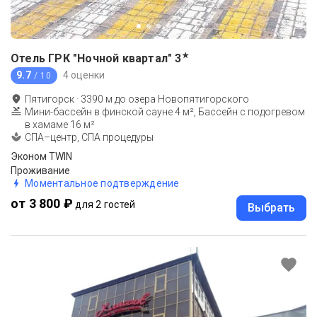
★
Отель ГРК "Ночной квартал"
3
9.7
4 оценки
/ 10
Пятигорск
·
3390
м до
озера Новопятигорского
Мини-бассейн в финской сауне 4 м², Бассейн с подогревом
в хамаме 16 м²
СПА–центр, СПА процедуры
Эконом TWIN
Проживание
Моментальное подтверждение
от 3 800 ₽
для 2 гостей
Выбрать