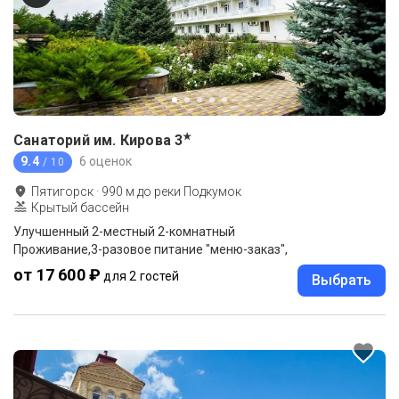
★
Санаторий им. Кирова
3
9.4
6 оценок
/ 10
Пятигорск
·
990
м до
реки Подкумок
Крытый бассейн
Улучшенный 2-местный 2-комнатный
Проживание,3-разовое питание "меню-заказ",
от 17 600 ₽
для 2 гостей
Выбрать