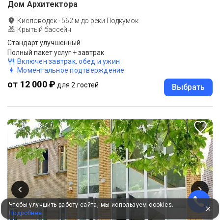
Дом Архитектора
Кисловодск
·
562
м до
реки Подкумок
Крытый бассейн
Стандарт улучшенный
Полный пакет услуг + завтрак
Включен завтрак, обед и ужин
Моментальное подтверждение
от 12 000 ₽
для 2 гостей
Выбрать
Чтобы улучшить работу сайта, мы используем cookies.
Подробнее