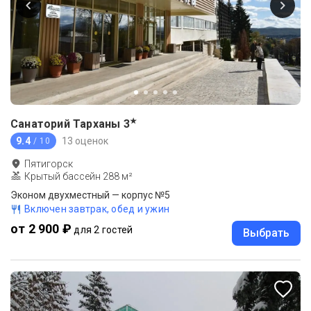
★
Санаторий Тарханы
3
9.4
13 оценок
/ 10
Пятигорск
Крытый бассейн 288 м²
Эконом двухместный — корпус №5
Включен завтрак, обед и ужин
от 2 900 ₽
для 2 гостей
Выбрать