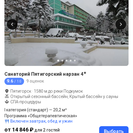
★
Санаторий Пятигорский нарзан
4
9.6
9 оценок
/ 10
Пятигорск
·
1580
м до
реки Подкумок
Открытый сезонный бассейн, Крытый бассейн у сауны
СПА-процедуры
I категория (стандарт) — 20,2 м²
Программа «Общетерапевтическая»
Включен завтрак, обед и ужин
от 14 846 ₽
для 2 гостей
Выбрать