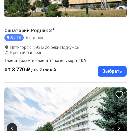
★
Санаторий Родник
3
9.5
6 оценок
/ 10
Пятигорск
·
593
м до
реки Подкумок
Крытый бассейн
1-мест. (разм. в 2-мест.) 1 катег., корп. 10А
от 8 770 ₽
для 2 гостей
Выбрать