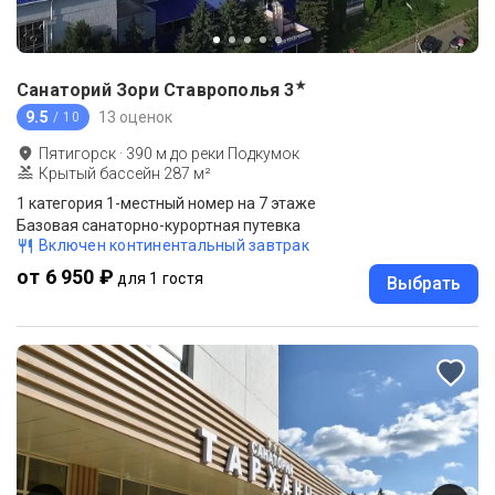
★
Санаторий Зори Ставрополья
3
9.5
13 оценок
/ 10
Пятигорск
·
390
м до
реки Подкумок
Крытый бассейн 287 м²
1 категория 1-местный номер на 7 этаже
Базовая санаторно-курортная путевка
Включен континентальный завтрак
от 6 950 ₽
для 1 гостя
Выбрать