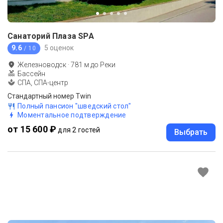
Санаторий Плаза SPA
9.6
5 оценок
/ 10
Железноводск
·
781
м до
Реки
Бассейн
СПА, СПА-центр
Стандартный номер Twin
Полный пансион "шведский стол"
Моментальное подтверждение
от 15 600 ₽
для 2 гостей
Выбрать