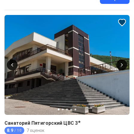
★
Санаторий Пятигорский ЦВС
3
8.9
7 оценок
/ 10