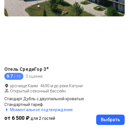
★
Отель СредиГор
3
9.7
3 оценки
/ 10
урочище Каим
·
4690
м до
реки Катуни
Открытый сезонный бассейн
Стандарт Дубль с двуспальной кроватью
Стандартный тариф
Моментальное подтверждение
от 6 500 ₽
для 2 гостей
Выбрать