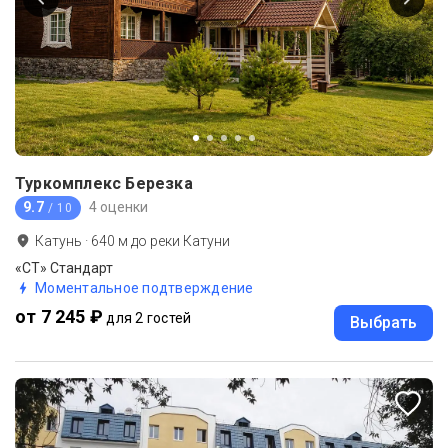
Туркомплекс Березка
9.7
4 оценки
/ 10
Катунь
·
640
м до
реки Катуни
«СТ» Стандарт
Моментальное подтверждение
от 7 245 ₽
для 2 гостей
Выбрать