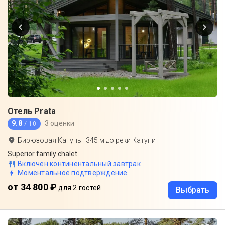
Отель Prata
9.8
3 оценки
/ 10
Бирюзовая Катунь
·
345
м до
реки Катуни
Superior family chalet
Включен континентальный завтрак
Моментальное подтверждение
от 34 800 ₽
для 2 гостей
Выбрать