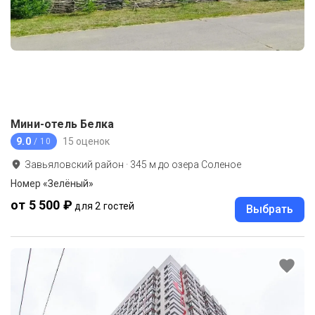
Мини-отель Белка
9.0
15 оценок
/ 10
Завьяловский район
·
345
м до
озера Соленое
Номер «Зелёный»
от 5 500 ₽
для 2 гостей
Выбрать