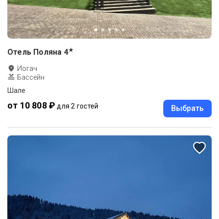
★
Отель Поляна
4
Иогач
Бассейн
Шале
от 10 808 ₽
для 2 гостей
Выбрать