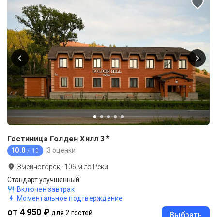
★
Гостиница Голден Хилл
3
10.0
3 оценки
/ 10
Змеиногорск
·
106
м до
Реки
Стандарт улучшенный
Включен завтрак
Моментальное подтверждение
от 4 950 ₽
для 2 гостей
Выбрать