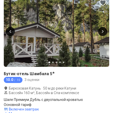
★
Бутик-отель Шамбала
5
10.0
3 оценки
/ 10
Бирюзовая Катунь
·
50
м до
реки Катуни
Бассейн 160 м², Бассейн в Спа-комплексе
Шале Премиум Дубль с двуспальной кроватью
Основной тариф
Включен завтрак