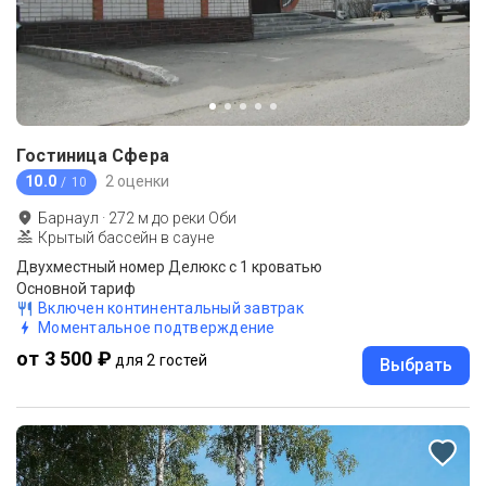
Гостиница Сфера
10.0
2 оценки
/ 10
Барнаул
·
272
м до
реки Оби
Крытый бассейн в сауне
Двухместный номер Делюкс с 1 кроватью
Основной тариф
Включен континентальный завтрак
Моментальное подтверждение
от 3 500 ₽
для 2 гостей
Выбрать