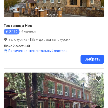
Гостиница Нео
9.0
4 оценки
/ 10
Белокуриха
·
125
м до
реки Белокурихи
Люкс 2-местный
Включен континентальный завтрак
Выбрать