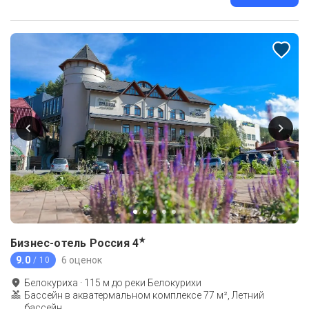
★
Бизнес-отель Россия
4
9.0
6 оценок
/ 10
Белокуриха
·
115
м до
реки Белокурихи
Бассейн в акватермальном комплексе 77 м², Летний
бассейн