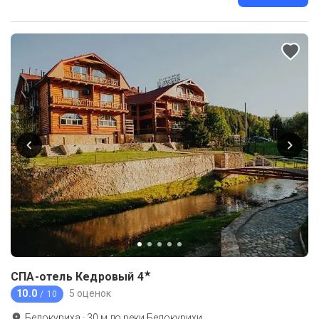
★
СПА-отель Кедровый
4
10.0
5 оценок
/ 10
Белокуриха
·
30
м до
реки Белокурихи