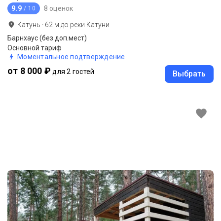
9.9
8 оценок
/ 10
Катунь
·
62
м до
реки Катуни
Барнхаус (без доп.мест)
Основной тариф
Моментальное подтверждение
от 8 000 ₽
для 2 гостей
Выбрать