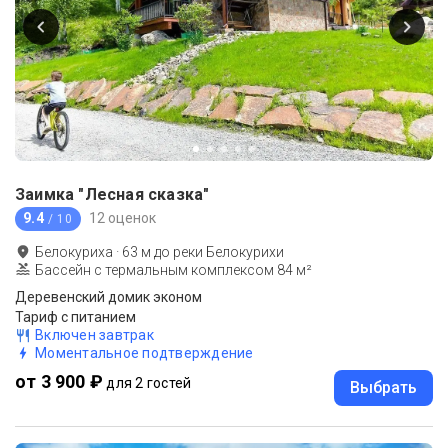
Заимка "Лесная сказка"
9.4
12 оценок
/ 10
Белокуриха
·
63
м до
реки Белокурихи
Бассейн с термальным комплексом 84 м²
Деревенский домик эконом
Тариф с питанием
Включен завтрак
Моментальное подтверждение
от 3 900 ₽
для 2 гостей
Выбрать