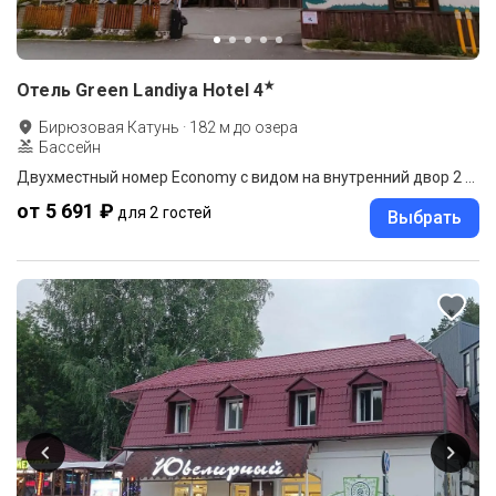
★
Отель Green Landiya Hotel
4
Бирюзовая Катунь
·
182
м до
озера
Бассейн
Двухместный номер Economy с видом на внутренний двор 2 отдельные кровати
от 5 691 ₽
для 2 гостей
Выбрать