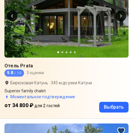
Отель Prata
9.8
3 оценки
/ 10
Бирюзовая Катунь
·
345
м до
реки Катуни
Superior family chalet
Моментальное подтверждение
от 34 800 ₽
для 2 гостей
Выбрать