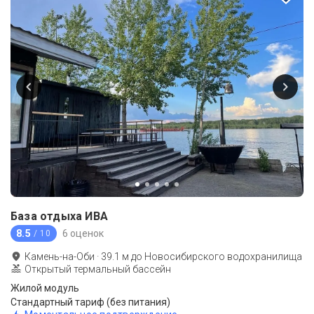
База отдыха ИВА
8.5
6 оценок
/ 10
Камень-на-Оби
·
39.1
м до
Новосибирского водохранилища
Открытый термальный бассейн
Жилой модуль
Стандартный тариф (без питания)