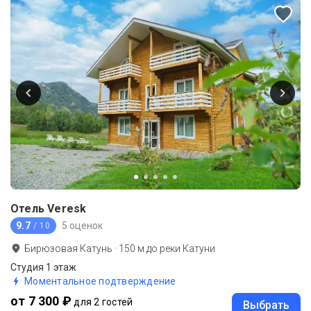
Отель Veresk
9.7
5 оценок
/ 10
Бирюзовая Катунь
·
150
м до
реки Катуни
Студия 1 этаж
Моментальное подтверждение
от 7 300 ₽
для 2 гостей
Выбрать