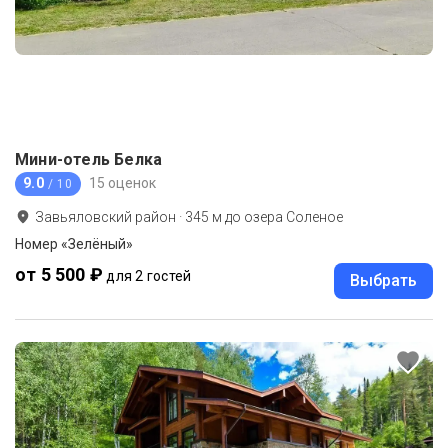
Мини-отель Белка
9.0
15 оценок
/ 10
Завьяловский район
·
345
м до
озера Соленое
Номер «Зелёный»
от 5 500 ₽
для 2 гостей
Выбрать