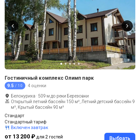
Гостиничный комплекс Олимп парк
9.5
4 оценки
/ 10
Белокуриха
·
509
м до
реки Березовки
Открытый летний бассейн 150 м², Летний детский бассейн 9
м², Крытый бассейн 90 м²
Стандарт
Стандартный тариф
Включен завтрак
от 13 200 ₽
для 2 гостей
Выбрать