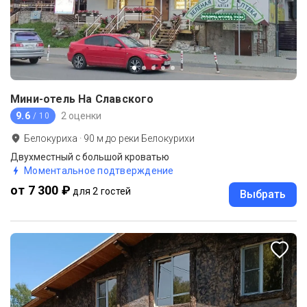
Мини-отель На Славского
9.6
2 оценки
/ 10
Белокуриха
·
90
м до
реки Белокурихи
Двухместный с большой кроватью
Моментальное подтверждение
от 7 300 ₽
для 2 гостей
Выбрать