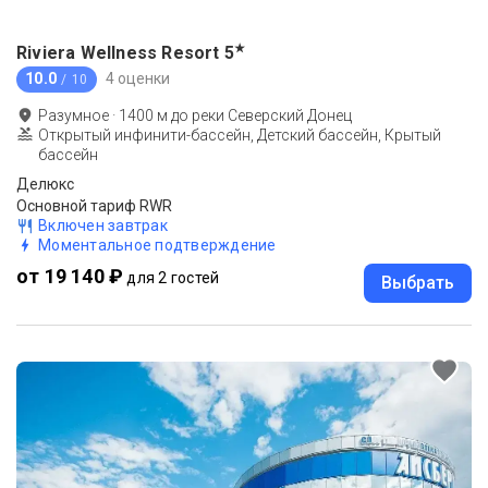
★
Riviera Wellness Resort
5
10.0
4 оценки
/ 10
Разумное
·
1400
м до
реки Северский Донец
Открытый инфинити-бассейн, Детский бассейн, Крытый
бассейн
Делюкс
Основной тариф RWR
Включен завтрак
Моментальное подтверждение
от 19 140 ₽
для 2 гостей
Выбрать