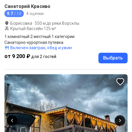
Санаторий Красиво
9.7
4 оценки
/ 10
Борисовка
·
550
м до
реки Ворсклы
Крытый бассейн 125 м²
1 комнатный 2 местный 1 категории
Санаторно-курортная путевка
Включен завтрак, обед и ужин
от 9 200 ₽
для 2 гостей
Выбрать