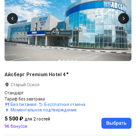
★
Айсберг Premium Hotel
4
Старый Оскол
Стандарт
Тариф без завтрака
Без питания
·
Бесплатная отмена
Моментальное подтверждение
5 500 ₽
для 2 гостей
Выбрать
96 бонусов