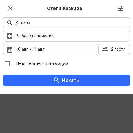
Выбрать даты
Отели Кавказа
Кавказ
Отели Кавказа на карте
Выберите лечение
10 авг
-
11 авг
2 гостя
Путешествую с питомцем
Искать
Сначала рекомендуемые
Фильтры
Популярные направления