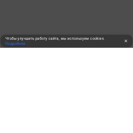
Чтобы улучшить работу сайта, мы используем cookies.
Подробнее
УЖЕ 16 ЛЕТ С ВАМИ
КЛИЕНТАМ
Как забронировать
Как оплатить