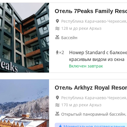
Отель 7Peaks Family Reso
Республика Карачаево-Черкесия,
128
м до
реки Архыз
Бассейн
×
2
Номер Standard с балконо
красивым видом из окна
Включен завтрак
Отель Arkhyz Royal Resor
Республика Карачаево-Черкесия,
170
м до
реки Архыз
Открытый панорамный бассейн,
Моментальное подтверждение