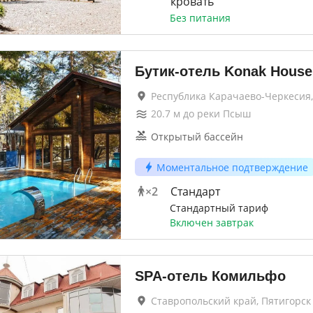
кровать
Без питания
Бутик-отель Konak House
Республика Карачаево-Черкесия,
20.7
м до
реки Псыш
Открытый бассейн
Моментальное подтверждение
×
2
Стандарт
Стандартный тариф
Включен завтрак
SPA-отель Комильфо
Ставропольский край, Пятигорск