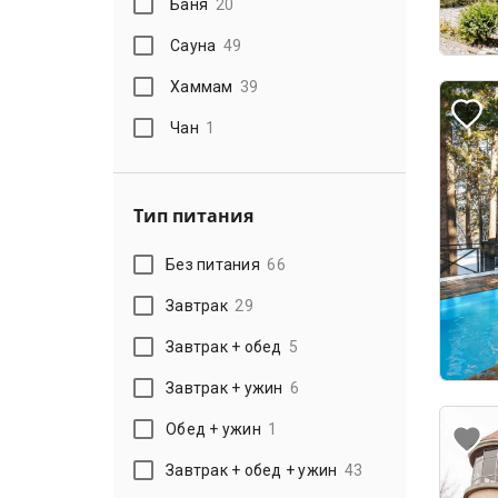
Баня
20
Сауна
49
Хаммам
39
Чан
1
Тип питания
Без питания
66
Завтрак
29
Завтрак + обед
5
Завтрак + ужин
6
Обед + ужин
1
Завтрак + обед + ужин
43