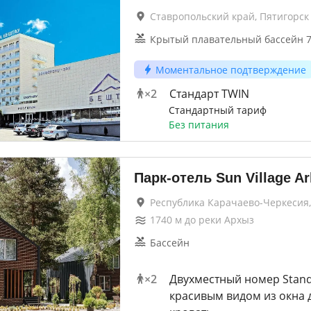
Ставропольский край, Пятигорск
Крытый плавательный бассейн 7
Моментальное подтверждение
×
2
Стандарт TWIN
Стандартный тариф
Без питания
Парк-отель Sun Village A
Республика Карачаево-Черкесия,
1740
м до
реки Архыз
Бассейн
×
2
Двухместный номер Stand
красивым видом из окна 