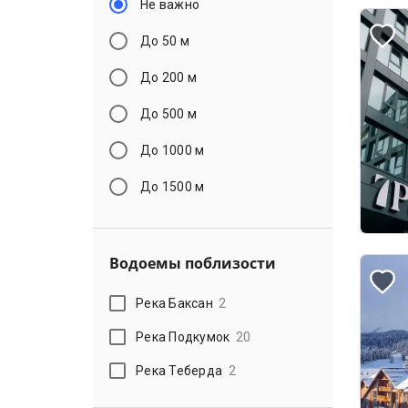
Не важно
До 50 м
До 200 м
До 500 м
До 1000 м
До 1500 м
Водоемы поблизости
Река Баксан
2
Река Подкумок
20
Река Теберда
2