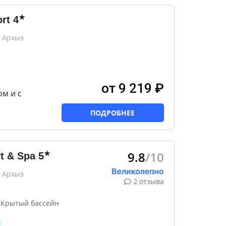
★
rt
4
 Архыз
от 9 219 ₽
м и с
ПОДРОБНЕЕ
9.8
/10
★
t & Spa
5
 Архыз
2 отзыва
 Крытый бассейн