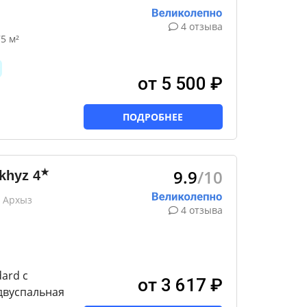
4 отзыва
5 м²
от 5 500 ₽
ПОДРОБНЕЕ
9.9
/10
★
rkhyz
4
 Архыз
4 отзыва
ard с
от 3 617 ₽
двуспальная