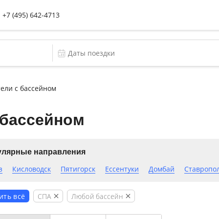
+7 (495) 642-4713
ели с бассейном
 бассейном
улярные направления
з
Кисловодск
Пятигорск
Ессентуки
Домбай
Ставропо
СПА
Любой бассейн
ить всё