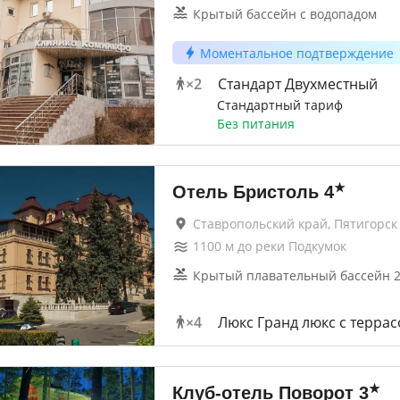
Крытый бассейн с водопадом
Моментальное подтверждение
×
2
Стандарт Двухместный
Стандартный тариф
Без питания
★
Отель Бристоль
4
Ставропольский край, Пятигорск
1100
м до
реки Подкумок
Крытый плавательный бассейн 2
×
4
Люкс Гранд люкс с террас
★
Клуб-отель Поворот
3