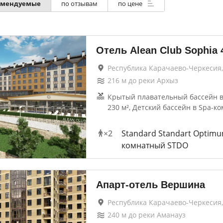
омендуемые
по отзывам
по цене
Отель Alean Club Sophia
Республика Карачаево-Черкесия,
216
м до
реки Архыз
Крытый плавательный бассейн в
230 м², Детский бассейн в Spa-ко
×
2
Standard Standart Optimu
комнатный STDО
Апарт-отель Вершина
Республика Карачаево-Черкесия
240
м до
реки Аманауз