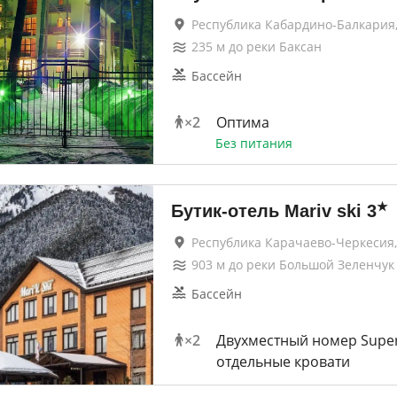
Республика Кабардино-Балкария,
235
м до
реки Баксан
Бассейн
×
2
Оптима
Без питания
★
Бутик-отель Mariv ski
3
Республика Карачаево-Черкесия,
903
м до
реки Большой Зеленчук
Бассейн
×
2
Двухместный номер Superio
отдельные кровати