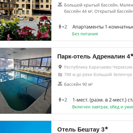
Большой крытый бассейн, Мале
бассейн 44 м², Открытый бассей
×
2
Апартаменты 1-комнатные
Без питания
Парк-отель Адреналин
4
Республика Карачаево-Черкесия,
788
м до
реки Большой Зеленчук
Бассейн 90 м²
×
2
1-мест. (разм. в 2-мест.) ст
Включен завтрак, обед и ужи
★
Отель Бештау
3