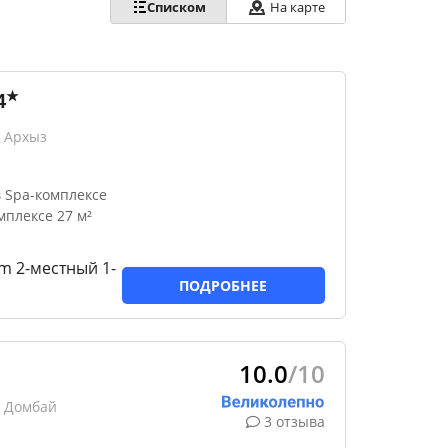
Списком
На карте
★
4
 Архыз
 Spa-комплексе
мплексе 27 м²
m 2-местный 1-
ПОДРОБНЕЕ
10.0
/10
, Домбай
3 отзыва