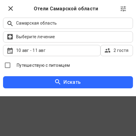
Выбрать даты
Отели Самарской области
Самарская область
Отели Самарской области на карте
Выберите лечение
10 авг
-
11 авг
2 гостя
Путешествую с питомцем
Искать
Сначала рекомендуемые
Фильтры
Популярные направления