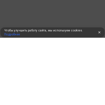
Чтобы улучшить работу сайта, мы используем cookies.
Подробнее
УЖЕ 16 ЛЕТ С ВАМИ
КЛИЕНТАМ
Как забронировать
Как оплатить