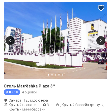
★
Отель Matrёshka Plaza
3
9.0
4 оценки
/ 10
Самара
·
125
м до
озера
Крытый плавательный бассейн, Крытый бассейн-джакузи,
Крытый мини-бассейн