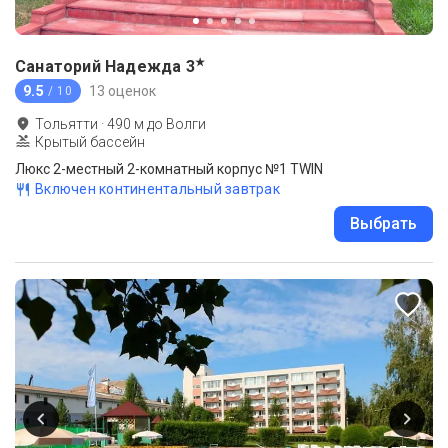
★
Санаторий Надежда
3
9.5
13 оценок
/ 10
Тольятти
·
490
м до
Волги
Крытый бассейн
Люкс 2-местный 2-комнатный корпус №1 TWIN
Включен континентальный завтрак
Выбрать