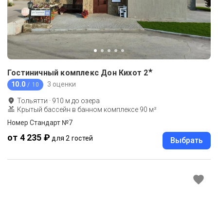
★
Гостиничный комплекс Дон Кихот
2
10.0
3 оценки
/ 10
Тольятти
·
910
м до
озера
Крытый бассейн в банном комплексе 90 м²
Номер Стандарт №7
от 4 235 ₽
для 2 гостей
Выбрать