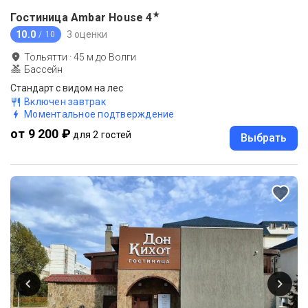
★
Гостиница Ambar House
4
10.0
3 оценки
/ 10
Тольятти
·
45
м до
Волги
Бассейн
Стандарт с видом на лес
Включен завтрак
Моментальное подтверждение
от 9 200 ₽
для 2 гостей
Выбрать