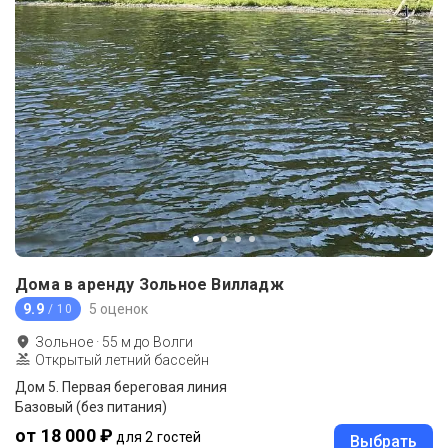
Дома в аренду Зольное Вилладж
9.9
5 оценок
/ 10
Зольное
·
55
м до
Волги
Открытый летний бассейн
Дом 5. Первая береговая линия
Базовый (без питания)
от 18 000 ₽
для 2 гостей
Выбрать