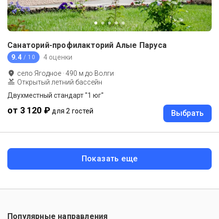
Санаторий-профилакторий Алые Паруса
9.4
4 оценки
/ 10
село Ягодное
·
490
м до
Волги
Открытый летний бассейн
Двухместный стандарт "1 юг"
от 3 120 ₽
для 2 гостей
Выбрать
Показать еще
Популярные направления