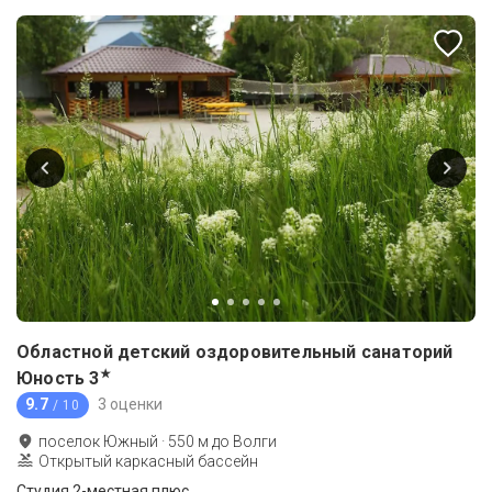
Областной детский оздоровительный санаторий
★
Юность
3
9.7
3 оценки
/ 10
поселок Южный
·
550
м до
Волги
Открытый каркасный бассейн
Студия 2-местная плюс