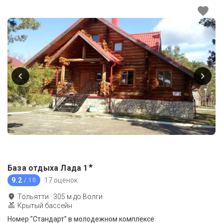
★
База отдыха Лада
1
9.2
17 оценок
/ 10
Тольятти
·
305
м до
Волги
Крытый бассейн
Номер "Стандарт" в молодежном комплексе