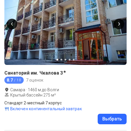
★
Санаторий им. Чкалова
3
8.7
7 оценок
/ 10
Самара
·
1460
м до
Волги
Крытый бассейн 275 м²
Стандарт 2-местный 7 корпус
Включен континентальный завтрак
Выбрать