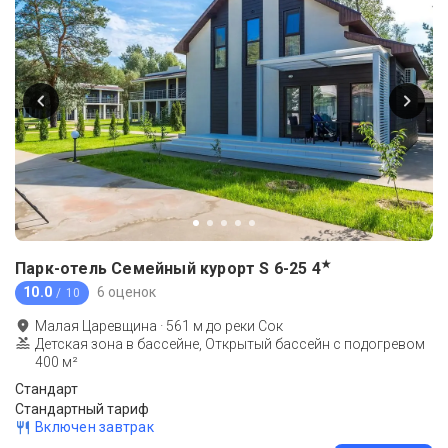
★
Парк-отель Семейный курорт S 6-25
4
10.0
6 оценок
/ 10
Малая Царевщина
·
561
м до
реки Сок
Детская зона в бассейне, Открытый бассейн с подогревом
400 м²
Стандарт
Стандартный тариф
Включен завтрак