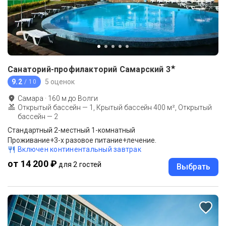
★
Санаторий-профилакторий Самарский
3
9.2
5 оценок
/ 10
Самара
·
160
м до
Волги
Открытый бассейн — 1, Крытый бассейн 400 м², Открытый
бассейн — 2
Стандартный 2-местный 1-комнатный
Проживание+3-х разовое питание+лечение.
Включен континентальный завтрак
от 14 200 ₽
для 2 гостей
Выбрать