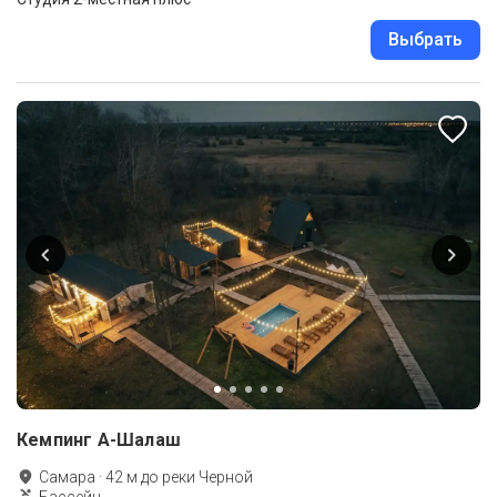
Выбрать
Кемпинг А-Шалаш
Самара
·
42
м до
реки Черной