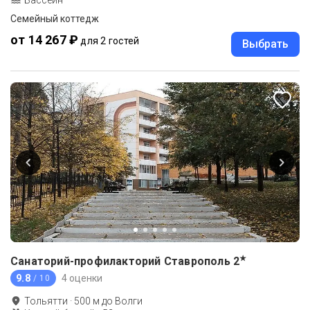
Бассейн
Семейный коттедж
от 14 267 ₽
для 2 гостей
Выбрать
★
Санаторий-профилакторий Ставрополь
2
9.8
4 оценки
/ 10
Тольятти
·
500
м до
Волги