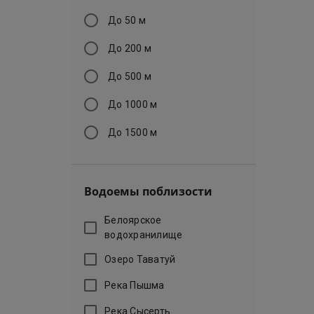
До 50 м
До 200 м
До 500 м
До 1000 м
До 1500 м
Водоемы поблизости
Белоярское
водохранилище
Озеро Таватуй
Река Пышма
Река Сысерть