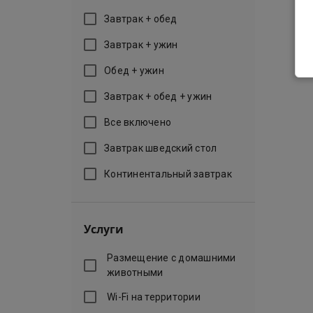
Завтрак + обед
Завтрак + ужин
Обед + ужин
Завтрак + обед + ужин
Все включено
Завтрак шведский стол
Континентальный завтрак
Услуги
Размещение с домашними
животными
Wi-Fi на территории