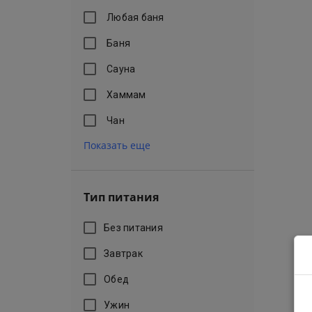
Любая баня
Баня
Сауна
Хаммам
Чан
Показать еще
Тип питания
Без питания
Завтрак
Обед
Ужин