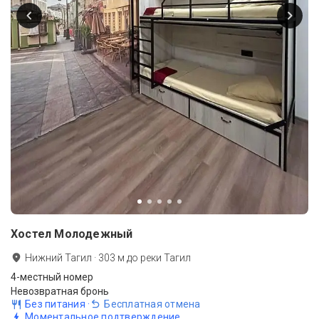
Хостел Молодежный
Нижний Тагил
·
303
м до
реки Тагил
4-местный номер
Невозвратная бронь
Без питания
·
Бесплатная отмена
Моментальное подтверждение