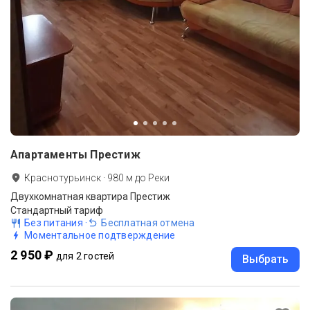
Апартаменты Престиж
Краснотурьинск
·
980
м до
Реки
Двухкомнатная квартира Престиж
Стандартный тариф
Без питания
·
Бесплатная отмена
Моментальное подтверждение
2 950 ₽
для 2 гостей
Выбрать