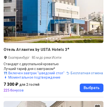
★
Отель Атлантик by USTA Hotels
3
Екатеринбург
·
85
м до
реки Исети
Стандарт с двуспальной кроватью
Лучший тариф дня с завтраком*
Включен завтрак "шведский стол"
·
Бесплатная отмена
Моментальное подтверждение
7 300 ₽
для 2 гостей
Выбрать
225 бонусов