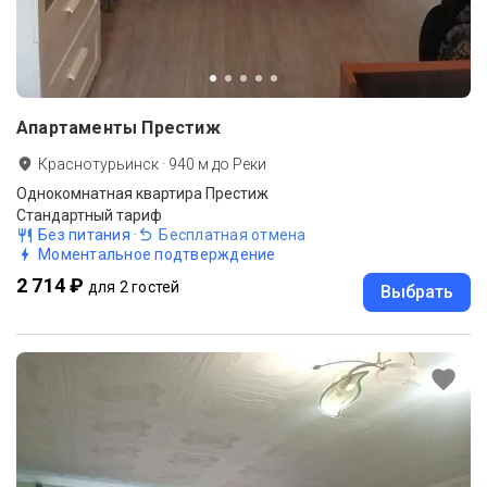
Апартаменты Престиж
Краснотурьинск
·
940
м до
Реки
Однокомнатная квартира Престиж
Стандартный тариф
Без питания
·
Бесплатная отмена
Моментальное подтверждение
2 714 ₽
для 2 гостей
Выбрать