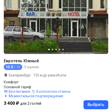
Евротель Южный
10.0
5 оценок
/ 10
Екатеринбург
·
155
м до
реки Исети
Комфорт
Основной тариф
Без питания
·
Бесплатная отмена
Моментальное подтверждение
3 400 ₽
для 2 гостей
Выбрать