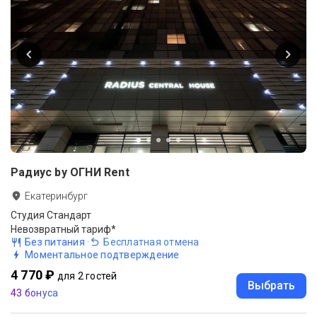
Радиус by ОГНИ Rent
Екатеринбург
Студия Стандарт
Невозвратный тариф*
Без питания
·
Бесплатная отмена
Моментальное подтверждение
4 770 ₽
для 2 гостей
Выбрать
43 бонуса