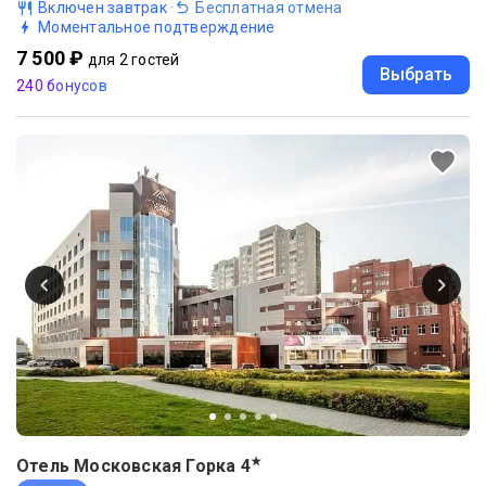
Включен завтрак
·
Бесплатная отмена
Моментальное подтверждение
7 500 ₽
для 2 гостей
Выбрать
240 бонусов
★
Отель Московская Горка
4