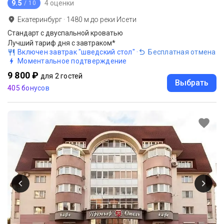
9.5
4 оценки
/ 10
Екатеринбург
·
1480
м до
реки Исети
Стандарт с двуспальной кроватью
Лучший тариф дня с завтраком*
Включен завтрак "шведский стол"
·
Бесплатная отмена
Моментальное подтверждение
9 800 ₽
для 2 гостей
Выбрать
405 бонусов