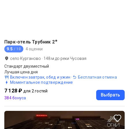
★
Парк-отель Трубник
2
9.5
4 оценки
/ 10
село Курганово
·
148
м до
реки Чусовая
Стандарт двухместный
Лучшая цена дня
Включен завтрак, обед и ужин
·
Бесплатная отмена
Моментальное подтверждение
7 128 ₽
для 2 гостей
Выбрать
384 бонуса