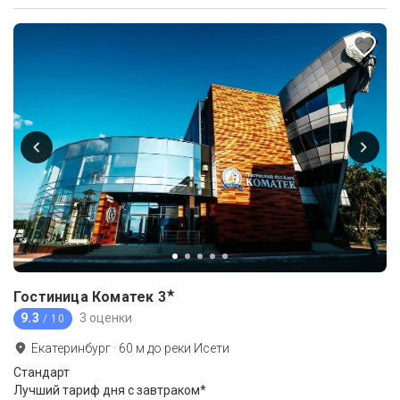
★
Гостиница Коматек
3
9.3
3 оценки
/ 10
Екатеринбург
·
60
м до
реки Исети
Стандарт
Лучший тариф дня с завтраком*