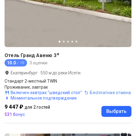
★
Отель Гранд Авеню
3
10.0
3 оценки
/ 10
Екатеринбург
·
550
м до
реки Исети
Стандарт 2-местный TWIN
Проживание, завтрак
Включен завтрак "шведский стол"
·
Бесплатная отмена
Моментальное подтверждение
9 447 ₽
для 2 гостей
Выбрать
531 бонус