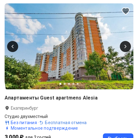
Апартаменты Guest apartmens Alesia
Екатеринбург
Студио двухместный
Без питания
·
Бесплатная отмена
Моментальное подтверждение
3 000 ₽
для 2 гостей