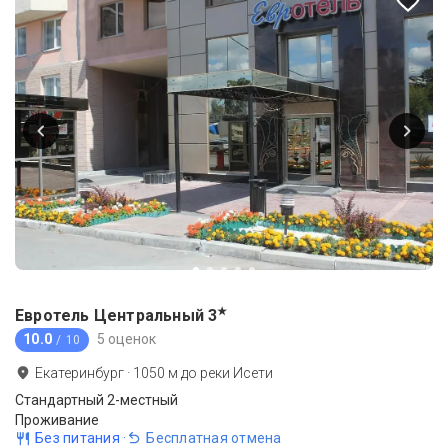
★
Евротель Центральный
3
10.0
5 оценок
/ 10
Екатеринбург
·
1050
м до
реки Исети
Стандартный 2-местный
Проживание
Без питания
·
Бесплатная отмена