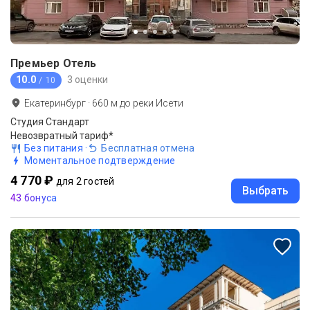
Премьер Отель
10.0
3 оценки
/ 10
Екатеринбург
·
660
м до
реки Исети
Студия Стандарт
Невозвратный тариф*
Без питания
·
Бесплатная отмена
Моментальное подтверждение
4 770 ₽
для 2 гостей
Выбрать
43 бонуса