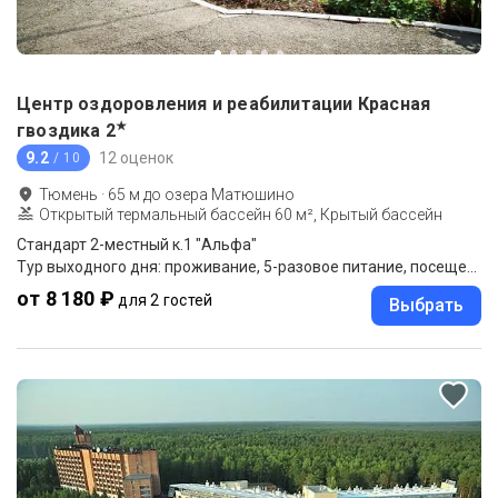
Центр оздоровления и реабилитации Красная
★
гвоздика
2
9.2
12 оценок
/ 10
Тюмень
·
65
м до
озера Матюшино
Открытый термальный бассейн 60 м², Крытый бассейн
Стандарт 2-местный к.1 "Альфа"
Тур выходного дня: проживание, 5-разовое питание, посещение открытого бассейна
от 8 180 ₽
для 2 гостей
Выбрать