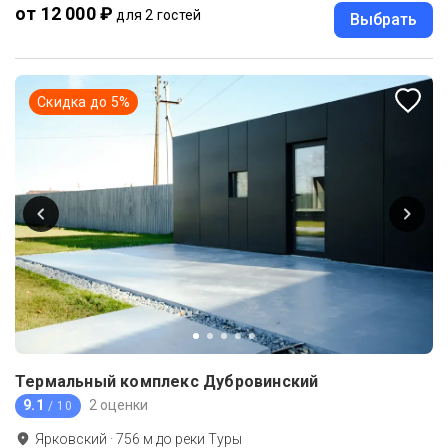
от 12 000 ₽
для 2 гостей
Выбрать
Скидка до
5
%
Термальный комплекс Дубровинский
9.1
2 оценки
/ 10
Ярковский
·
756
м до
реки Туры