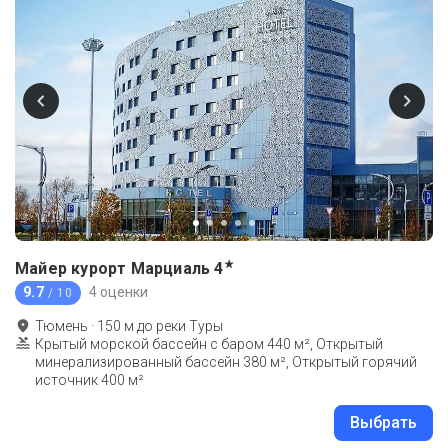
★
Майер курорт Марциаль
4
9.7
4 оценки
/ 10
Тюмень
·
150
м до
реки Туры
Крытый морской бассейн с баром 440 м², Открытый
минерализированный бассейн 380 м², Открытый горячий
источник 400 м²
Выбрать