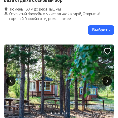
База отдыха Сосновый Бор
Тюмень
·
80
м до
реки Пышмы
Открытый бассейн с минеральной водой, Открытый
горячий бассейн с гидромассажем
Выбрать