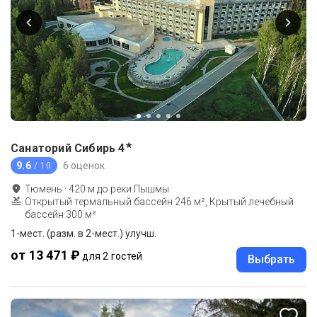
★
Санаторий Сибирь
4
9.6
6 оценок
/ 10
Тюмень
·
420
м до
реки Пышмы
Открытый термальный бассейн 246 м², Крытый лечебный
бассейн 300 м²
1-мест. (разм. в 2-мест.) улучш.
от 13 471 ₽
для 2 гостей
Выбрать