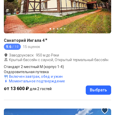
★
Санаторий Ингала
4
9.6
15 оценок
/ 10
Заводоуковск
·
950
м до
Реки
Крытый бассейн с сауной, Открытый термальный бассейн
Стандарт 2-местный М (корпус 1-4)
Оздоровительная путевка
Включен завтрак, обед и ужин
Моментальное подтверждение
от 13 600 ₽
для 2 гостей
Выбрать