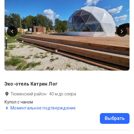
Эко-отель Катрин Лог
Тюменский район
·
40
м до
озера
Купол с чаном
Моментальное подтверждение
Выбрать