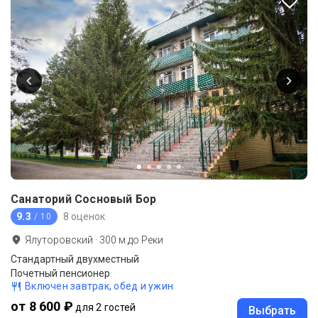
Санаторий Сосновый Бор
9.3
8 оценок
/ 10
Ялуторовский
·
300
м до
Реки
Стандартный двухместный
Почетный пенсионер
Включен завтрак, обед и ужин
от 8 600 ₽
для 2 гостей
Выбрать