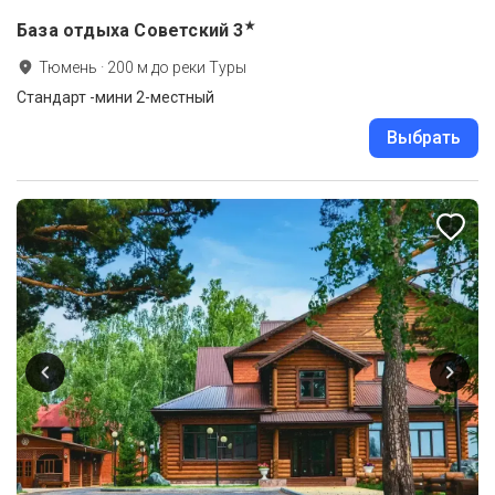
★
База отдыха Советский
3
Тюмень
·
200
м до
реки Туры
Стандарт -мини 2-местный
Выбрать