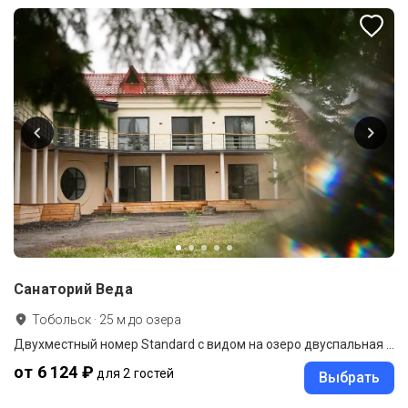
Санаторий Веда
Тобольск
·
25
м до
озера
Двухместный номер Standard с видом на озеро двуспальная кровать
от 6 124 ₽
для 2 гостей
Выбрать