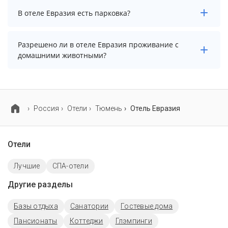
В отеле Евразия нет бассейна.
В отеле Евразия есть парковка?
В отеле Евразия есть парковка, уточните
Разрешено ли в отеле Евразия проживание с
информацию перед бронированием у менеджера,
домашними животными?
возможно, услуга оплачивается отдельно.
Проживание с домашними животными запрещено.
Россия
Отели
Тюмень
Отель Евразия
Отели
Лучшие
СПА-отели
Другие разделы
Базы отдыха
Санатории
Гостевые дома
Пансионаты
Коттеджи
Глэмпинги