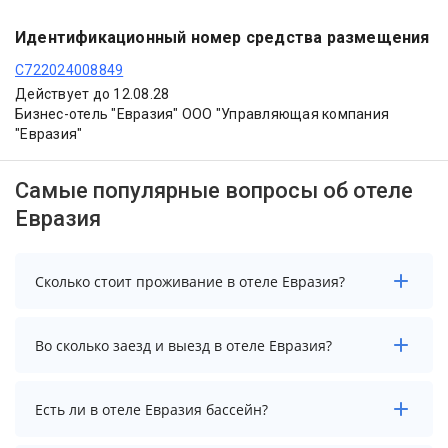
Идентификационный номер средства размещения
С722024008849
Действует до 12.08.28
Бизнес-отель "Евразия" ООО "Управляющая компания
"Евразия"
Самые популярные вопросы об отеле
Евразия
Сколько стоит проживание в отеле Евразия?
Стоимость проживания в отеле Евразия начинается
Во сколько заезд и выезд в отеле Евразия?
от 5700 рублей. Чтобы увидеть актуальные цены на
проживание, выберите нужные даты и количество
гостей.
Заезд возможен после 14:00, а выезд необходимо
Есть ли в отеле Евразия бассейн?
осуществить до 12:00.