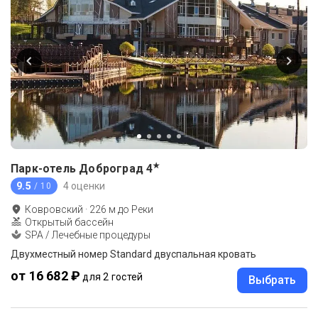
★
Парк-отель Доброград
4
9.5
4 оценки
/ 10
Ковровский
·
226
м до
Реки
Открытый бассейн
SPA / Лечебные процедуры
Двухместный номер Standard двуспальная кровать
от 16 682 ₽
для 2 гостей
Выбрать