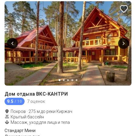
Дом отдыха ВКС-КАНТРИ
9.5
7 оценок
/ 10
Покров
·
275
м до
реки Киржач
Крытый бассейн
Массаж, уход для лица и тела
Стандарт Мини