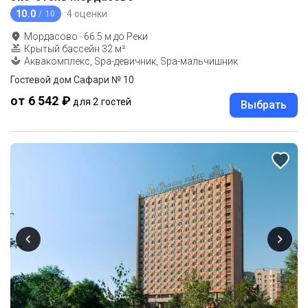
10.0
4 оценки
/ 10
Мордасово
·
66.5
м до
Реки
Крытый бассейн 32 м²
Аквакомплекс, Spa-девичник, Spa-мальчишник
Гостевой дом Сафари № 10
от 6 542 ₽
для 2 гостей
Выбрать