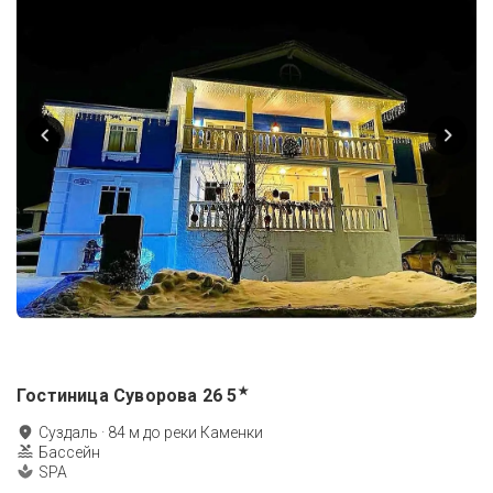
★
Гостиница Суворова 26
5
Суздаль
·
84
м до
реки Каменки
Бассейн
SPA