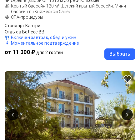
деревня Дворики
·
1510
м до
реки Клязьмы
Крытый бассейн 120 м², Детский крытый бассейн, Мини-
бассейн в «Княжеской бане»
СПА-процедуры
Стандарт Кантри
Отдых в ВеЛесе BB
Включен завтрак, обед и ужин
Моментальное подтверждение
от 11 300 ₽
для 2 гостей
Выбрать