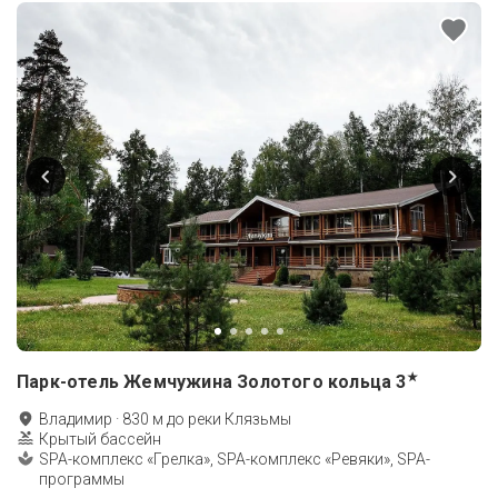
★
Парк-отель Жемчужина Золотого кольца
3
Владимир
·
830
м до
реки Клязьмы
Крытый бассейн
SPA-комплекс «Грелка», SPA-комплекс «Ревяки», SPA-
программы