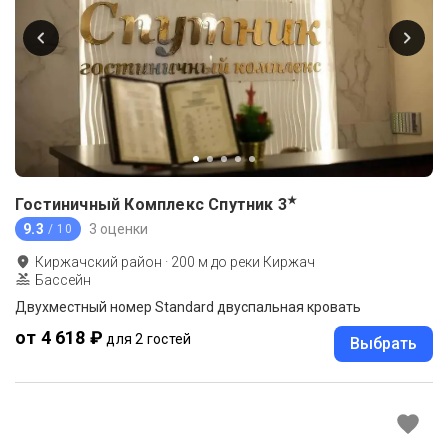
★
Гостиничный Комплекс Спутник
3
9.3
3 оценки
/ 10
Киржачский район
·
200
м до
реки Киржач
Бассейн
Двухместный номер Standard двуспальная кровать
от 4 618 ₽
для 2 гостей
Выбрать