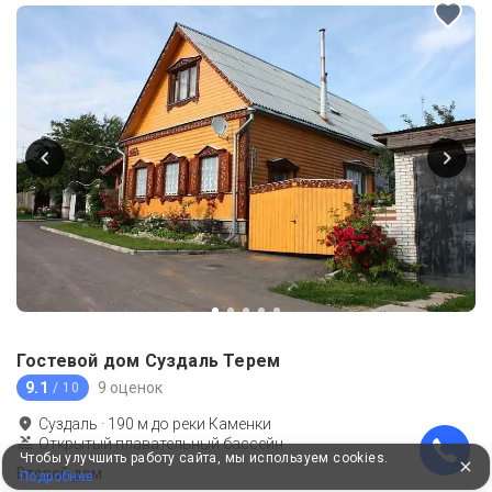
Гостевой дом Суздаль Терем
9.1
9 оценок
/ 10
Суздаль
·
190
м до
реки Каменки
Открытый плавательный бассейн
Чтобы улучшить работу сайта, мы используем cookies.
Второй дом
Подробнее