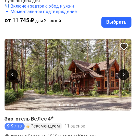
Лучшая цена дня
Включен завтрак, обед и ужин
Моментальное подтверждение
от 11 745 ₽
для 2 гостей
Выбрать
★
Эко-отель ВеЛес
4
9.9
Рекомендуем
11 оценок
/ 10