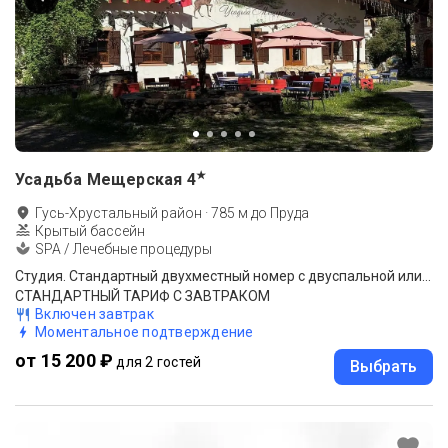
★
Усадьба Мещерская
4
Гусь-Хрустальный район
·
785
м до
Пруда
Крытый бассейн
SPA / Лечебные процедуры
Студия. Стандартный двухместный номер с двуспальной или 2 односпальными кроватями
СТАНДАРТНЫЙ ТАРИФ С ЗАВТРАКОМ
Включен завтрак
Моментальное подтверждение
от 15 200 ₽
для 2 гостей
Выбрать