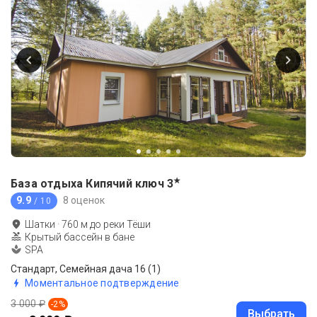
★
База отдыха Кипячий ключ
3
9.9
8 оценок
/ 10
Шатки
·
760
м до
реки Тёши
Крытый бассейн в бане
SPA
Стандарт, Семейная дача 16 (1)
Моментальное подтверждение
3 000 ₽
-
2
%
Выбрать