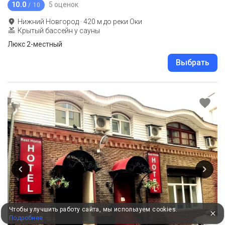
10.0
5 оценок
/ 10
Нижний Новгород
·
420
м до
реки Оки
Крытый бассейн у сауны
Люкс 2-местный
Выбрать
Чтобы улучшить работу сайта, мы используем cookies.
Подробнее