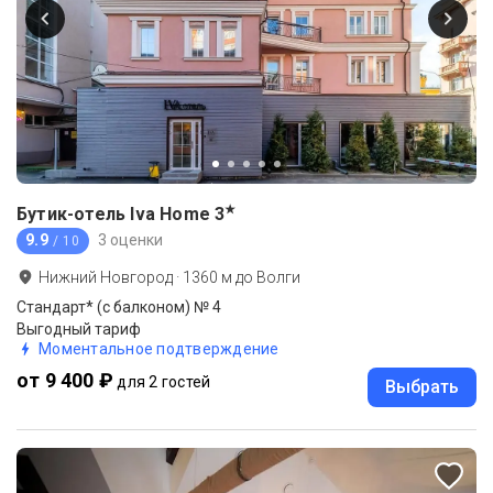
★
Бутик-отель Iva Home
3
9.9
3 оценки
/ 10
Нижний Новгород
·
1360
м до
Волги
Стандарт* (с балконом) № 4
Выгодный тариф
Моментальное подтверждение
от 9 400 ₽
для 2 гостей
Выбрать