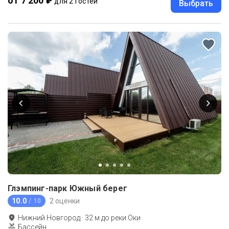
от 7 200 ₽
для 2 гостей
Выбрать
Глэмпинг-парк Южный берег
10.0
2 оценки
/ 10
Нижний Новгород
·
32
м до
реки Оки
Бассейн