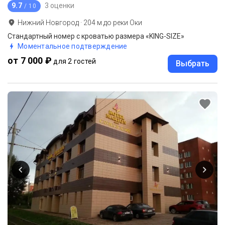
9.7
3 оценки
/ 10
Нижний Новгород
·
204
м до
реки Оки
Стандартный номер с кроватью размера «KING-SIZE»
Моментальное подтверждение
от 7 000 ₽
для 2 гостей
Выбрать