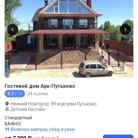
Гостевой дом Арк-Путьково
9.7
24 оценки
/ 10
Нижний Новгород
·
89
м до
реки Путьково
Детский бассейн
Стандартный
ВАЖНО!
Включен завтрак, обед и ужин