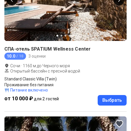
СПА-отель SPATIUM Wellness Center
10.0
3 оценки
/ 10
Сочи
·
1160
м до
Черного моря
Открытый бассейн с пресной водой
Standard Classic Villa (Twin)
Проживание без питания
Питание включено
от 10 000 ₽
для 2 гостей
Выбрать