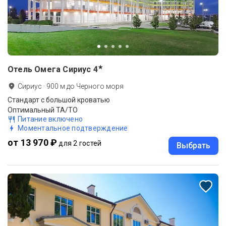
★
Отель Омега Сириус
4
Сириус
·
900
м до
Черного моря
Стандарт с большой кроватью
Оптимальный ТА/ТО
Питание включено
Моментальное подтверждение
от 13 970 ₽
для 2 гостей
Выбрать