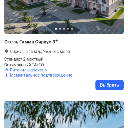
★
Отель Гамма Сириус
3
Сириус
·
345
м до
Черного моря
Стандарт 2-местный
Оптимальный ТА/ТО
Питание включено
Моментальное подтверждение
Выбрать