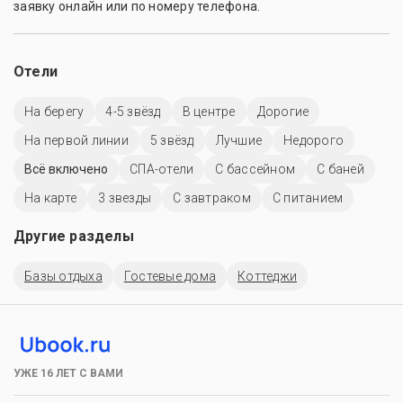
заявку онлайн или по номеру телефона.
Отели
На берегу
4-5 звёзд
В центре
Дорогие
На первой линии
5 звёзд
Лучшие
Недорого
Всё включено
СПА-отели
C бассейном
С баней
На карте
3 звезды
С завтраком
С питанием
Другие разделы
Базы отдыха
Гостевые дома
Коттеджи
УЖЕ 16 ЛЕТ С ВАМИ