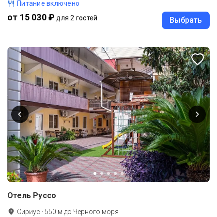
Питание включено
от 15 030 ₽
для 2 гостей
Выбрать
Отель Руссо
Сириус
·
550
м до
Черного моря