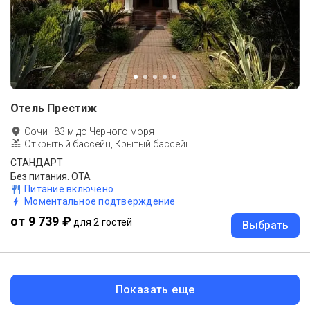
Отель Престиж
Сочи
·
83
м до
Черного моря
Открытый бассейн, Крытый бассейн
СТАНДАРТ
Без питания. ОТА
Питание включено
Моментальное подтверждение
от 9 739 ₽
для 2 гостей
Выбрать
Показать еще