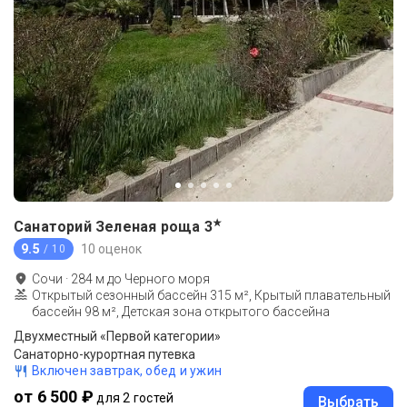
★
Санаторий Зеленая роща
3
9.5
10 оценок
/ 10
Сочи
·
284
м до
Черного моря
Открытый сезонный бассейн 315 м², Крытый плавательный
бассейн 98 м², Детская зона открытого бассейна
Двухместный «Первой категории»
Санаторно-курортная путевка
Включен завтрак, обед и ужин
от 6 500 ₽
для 2 гостей
Выбрать