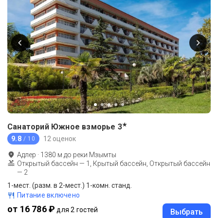
★
Санаторий Южное взморье
3
9.8
12 оценок
/ 10
Адлер
·
1380
м до
реки Мзымты
Открытый бассейн — 1, Крытый бассейн, Открытый бассейн
— 2
1-мест. (разм. в 2-мест.) 1-комн. станд.
Питание включено
от 16 786 ₽
для 2 гостей
Выбрать