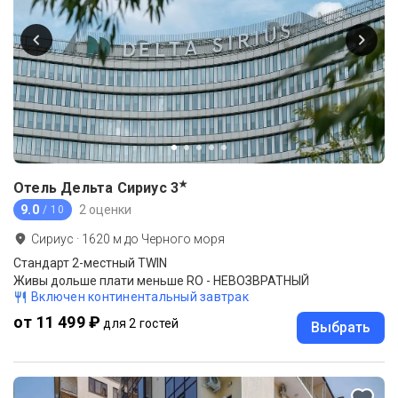
★
Отель Дельта Сириус
3
9.0
2 оценки
/ 10
Сириус
·
1620
м до
Черного моря
Стандарт 2-местный TWIN
Живы дольше плати меньше RO - НЕВОЗВРАТНЫЙ
Включен континентальный завтрак
от 11 499 ₽
для 2 гостей
Выбрать