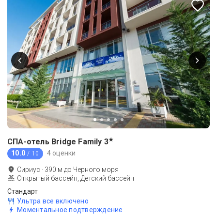
★
СПА-отель Bridge Family
3
10.0
4 оценки
/ 10
Сириус
·
390
м до
Черного моря
Открытый бассейн, Детский бассейн
Стандарт
Ультра все включено
Моментальное подтверждение