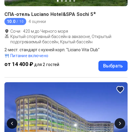
★
СПА-отель Luciano Hotel&SPA Sochi
5
10.0
4 оценки
/ 10
Сочи
·
420
м до
Черного моря
Крытый спортивный бассейн в авказоне, Открытый
подогреваемый бассейн, Крытый бассейн
2-мест. стандарт с кухней корп. "Liciano Vita Club"
Питание включено
от 14 400 ₽
для 2 гостей
Выбрать