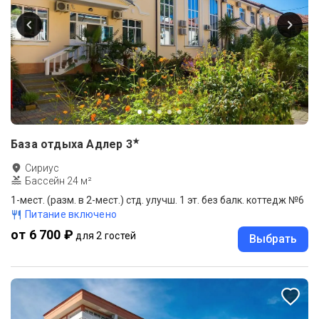
★
База отдыха Адлер
3
Сириус
Бассейн 24 м²
1-мест. (разм. в 2-мест.) стд. улучш. 1 эт. без балк. коттедж №6
Питание включено
от 6 700 ₽
для 2 гостей
Выбрать