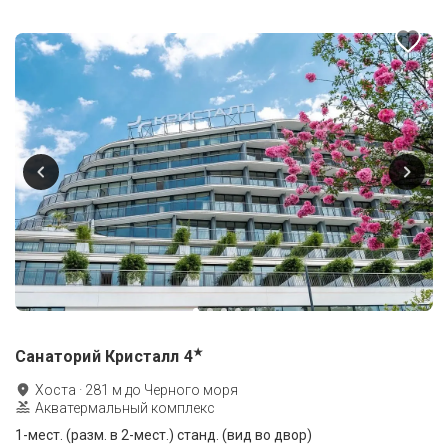
★
Санаторий Кристалл
4
Хоста
·
281
м до
Черного моря
Акватермальный комплекс
1-мест. (разм. в 2-мест.) станд. (вид во двор)