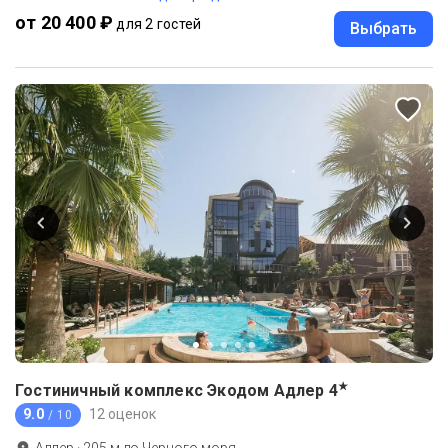
от 20 400 ₽
для 2 гостей
Выбрать
★
Гостиничный комплекс Экодом Адлер
4
9.0
12 оценок
/ 10
Адлер
·
205
м до
Черного моря