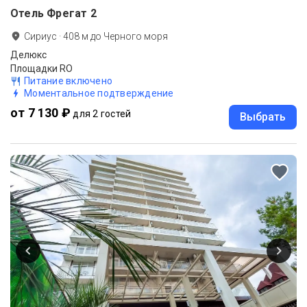
Отель Фрегат 2
Сириус
·
408
м до
Черного моря
Делюкс
Площадки RO
Питание включено
Моментальное подтверждение
от 7 130 ₽
для 2 гостей
Выбрать