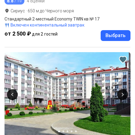
8.8
4 оценки
/ 10
Сириус
·
650
м до
Черного моря
Стандартный 2-местный Economy TWIN кв № 17
Включен континентальный завтрак
от 2 500 ₽
для 2 гостей
Выбрать