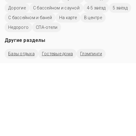
Дорогие
С бассейном и сауной
4-5 звёзд
5 звёзд
С бассейном и баней
На карте
В центре
Недорого
СПА-отели
Другие разделы
Базы отдыха
Гостевые дома
Глэмпинги