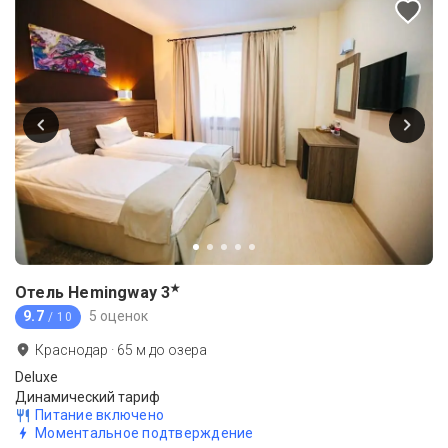
★
Отель Hemingway
3
9.7
5 оценок
/ 10
Краснодар
·
65
м до
озера
Deluxe
Динамический тариф
Питание включено
Моментальное подтверждение