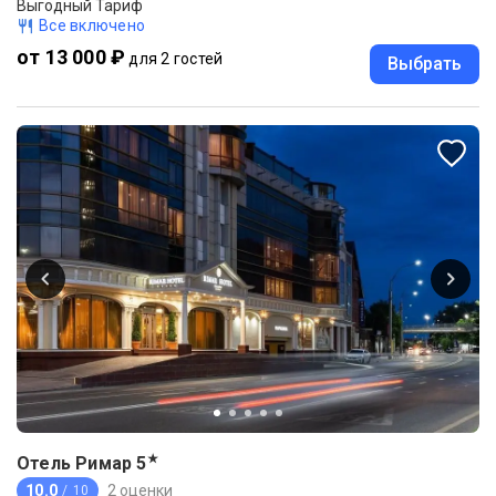
Выгодный Тариф
Все включено
от 13 000 ₽
для 2 гостей
Выбрать
★
Отель Римар
5
10.0
2 оценки
/ 10