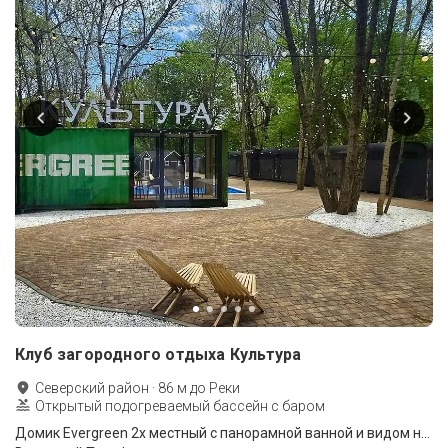
Клуб загородного отдыха Культура
Северский район
·
86
м до
Реки
Открытый подогреваемый бассейн с баром
Домик Evergreen 2х местный с панорамной ванной и видом на лес