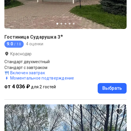
★
Гостиница Сударушка
3
9.0
4 оценки
/ 10
Краснодар
Стандарт двухместный
Стандарт с завтраком
Включен завтрак
Моментальное подтверждение
от 4 036 ₽
для 2 гостей
Выбрать