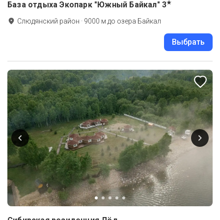
★
База отдыха Экопарк "Южный Байкал"
3
Слюдянский район
·
9000
м до
озера Байкал
Выбрать