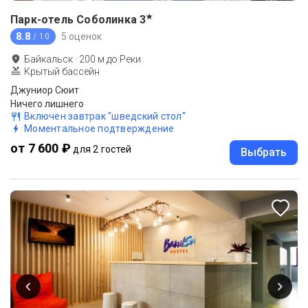
★
Парк-отель Соболинка
3
8.8
5 оценок
/ 10
Байкальск
·
200
м до
Реки
Крытый бассейн
Джуниор Сюит
Ничего лишнего
Включен завтрак "шведский стол"
Моментальное подтверждение
от 7 600 ₽
для 2 гостей
Выбрать