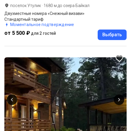
поселок Утулик
·
1680
м до
озера Байкал
Двухместные номера «Снежный визави»
Стандартный тариф
Моментальное подтверждение
от 5 500 ₽
для 2 гостей
Выбрать