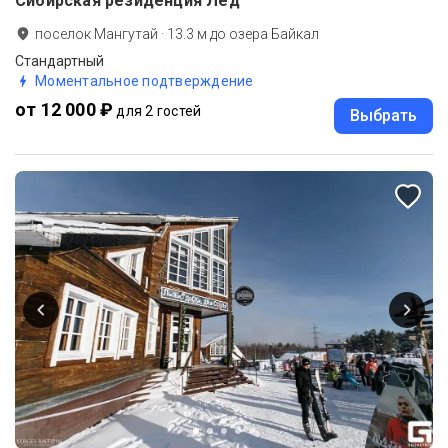
Сибирская резиденция Лёд
поселок Мангутай
·
13.3
м до
озера Байкал
Стандартный
Моментальное подтверждение
от 12 000 ₽
для 2 гостей
Выбрать