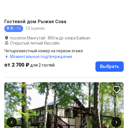
Гостевой дом Рыжая Сова
9.9
12 оценок
/ 10
поселок Мангутай
·
890
м до
озера Байкал
Открытый летний бассейн
Четырехместный номер на первом этаже
Моментальное подтверждение
от 2 700 ₽
для 2 гостей
Выбрать