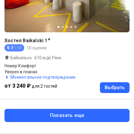
★
Хостел Baikalski
1
9.7
10 оценок
/ 10
Байкальск
·
610
м до
Реки
Номер Комфорт
Уверен в планах
Моментальное подтверждение
от 3 240 ₽
для 2 гостей
Выбрать
Показать еще