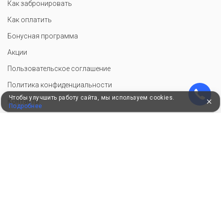
Как забронировать
Как оплатить
Бонусная программа
Акции
Пользовательское соглашение
Политика конфиденциальности
Чтобы улучшить работу сайта, мы используем cookies.
Контакты
Подробнее
СОТРУДНИЧЕСТВО
Добавить объект размещения
Войти в экстранет
Для корректной работы сайт использует файлы cookie, продолжение
использования сервиса означает ваше согласие с обработкой данных.