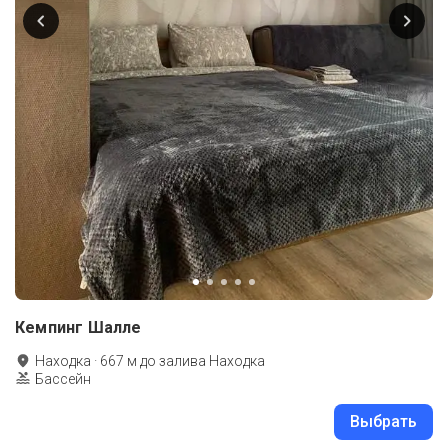
Кемпинг Шалле
Находка
·
667
м до
залива Находка
Бассейн
Выбрать