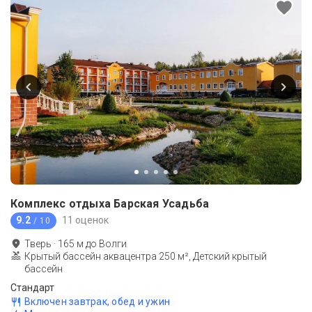
Комплекс отдыха Барская Усадьба
9.2
11 оценок
/ 10
Тверь
·
165
м до
Волги
Крытый бассейн аквацентра 250 м², Детский крытый
бассейн
Стандарт
Включен завтрак, обед и ужин