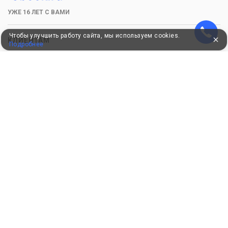
УЖЕ 16 ЛЕТ С ВАМИ
Чтобы улучшить работу сайта, мы используем cookies.
КЛИЕНТАМ
Подробнее
Как забронировать
Как оплатить
Бонусная программа
Акции
Пользовательское соглашение
Политика конфиденциальности
Контакты
СОТРУДНИЧЕСТВО
Добавить объект размещения
Войти в экстранет