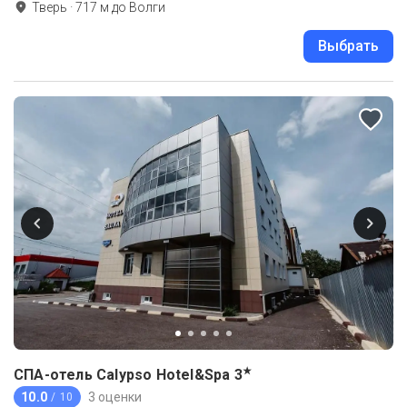
Тверь
·
717
м до
Волги
Выбрать
★
СПА-отель Calypso Hotel&Spa
3
10.0
3 оценки
/ 10