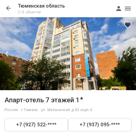
Тюменская область
218 объектов
1/45
★
Апарт-отель 7 этажей 1
Россия · г.Тюмень · ул. Мельничная д.83 корп.4
+7 (927) 522-****
+7 (937) 095-****