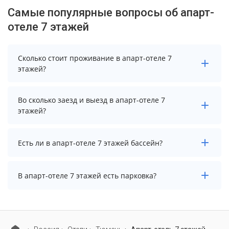
Самые популярные вопросы об апарт-
отеле 7 этажей
Сколько стоит проживание в апарт-отеле 7
этажей?
Стоимость проживания в апарт-отеле 7 этажей
Во сколько заезд и выезд в апарт-отеле 7
начинается от 5100 рублей. Чтобы увидеть
этажей?
актуальные цены на проживание, выберите нужные
даты и количество гостей.
Заезд возможен после 14:00, а выезд необходимо
Есть ли в апарт-отеле 7 этажей бассейн?
осуществить до 12:00.
В апарт-отеле 7 этажей нет бассейна.
В апарт-отеле 7 этажей есть парковка?
В апарт-отеле 7 этажей есть парковка, уточните
информацию перед бронированием у менеджера,
возможно, услуга оплачивается отдельно.