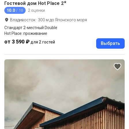
★
Гостевой дом Hot Place
2
10.0
2 оценки
/ 10
Владивосток
·
300
м до
Японского моря
Стандарт 2-местный Double
Hot Place: проживание
от 3 590 ₽
для 2 гостей
Выбрать