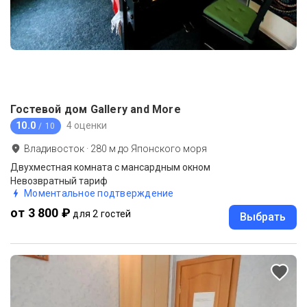
Гостевой дом Gallery and More
10.0
4 оценки
/ 10
Владивосток
·
280
м до
Японского моря
Двухместная комната с мансардным окном
Невозвратный тариф
Моментальное подтверждение
от 3 800 ₽
для 2 гостей
Выбрать