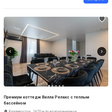
Премиум коттедж Вилла Релакс с теплым
бассейном
Владивосток
·
1670
м до
водохранилища