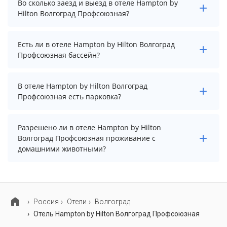
Во сколько заезд и выезд в отеле Hampton by
Волгоград Профсоюзная начинается от 7147 рублей.
Hilton Волгоград Профсоюзная?
Чтобы увидеть актуальные цены на проживание,
выберите нужные даты и количество гостей.
Заезд возможен после 15:00, а выезд необходимо
Есть ли в отеле Hampton by Hilton Волгоград
осуществить до 12:00.
Профсоюзная бассейн?
В отеле Hampton by Hilton Волгоград Профсоюзная
В отеле Hampton by Hilton Волгоград
нет бассейна.
Профсоюзная есть парковка?
В отеле Hampton by Hilton Волгоград Профсоюзная
Разрешено ли в отеле Hampton by Hilton
есть парковка, уточните информацию перед
Волгоград Профсоюзная проживание с
бронированием у менеджера, возможно, услуга
домашними животными?
оплачивается отдельно.
Проживание с домашними животными запрещено.
Россия
Отели
Волгоград
Отель Hampton by Hilton Волгоград Профсоюзная