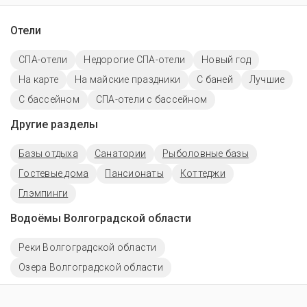
Отели
СПА-отели
Недорогие СПА-отели
Новый год
На карте
На майские праздники
С баней
Лучшие
C бассейном
СПА-отели с бассейном
Другие разделы
Базы отдыха
Санатории
Рыболовные базы
Гостевые дома
Пансионаты
Коттеджи
Глэмпинги
Водоёмы Волгоградской области
Реки Волгоградской области
Озера Волгоградской области