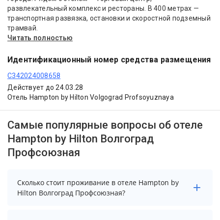
развлекательный комплекс и рестораны. В 400 метрах —
транспортная развязка, остановки и скоростной подземный
трамвай.
Читать полностью
Идентификационный номер средства размещения
С342024008658
Действует до 24.03.28
Отель Hampton by Hilton Volgograd Profsoyuznaya
Самые популярные вопросы об отеле
Hampton by Hilton Волгоград
Профсоюзная
Сколько стоит проживание в отеле Hampton by
Hilton Волгоград Профсоюзная?
Стоимость проживания в отеле Hampton by Hilton