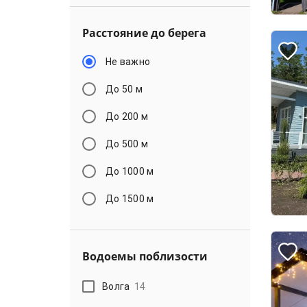
Расстояние до берега
Не важно
До 50 м
До 200 м
До 500 м
До 1000 м
До 1500 м
Водоемы поблизости
Волга
14