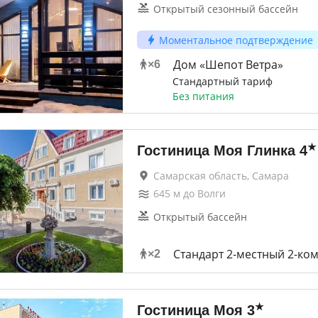
Открытый сезонный бассейн
Моментальное подтверждение
Дом «Шепот Ветра»
×
6
Стандартный тариф
Без питания
★
Гостиница Моя Глинка
4
Самарская область, Самара
645
м до
Волги
Открытый бассейн
Стандарт 2-местный 2-ко
×
2
★
Гостиница Моя
3