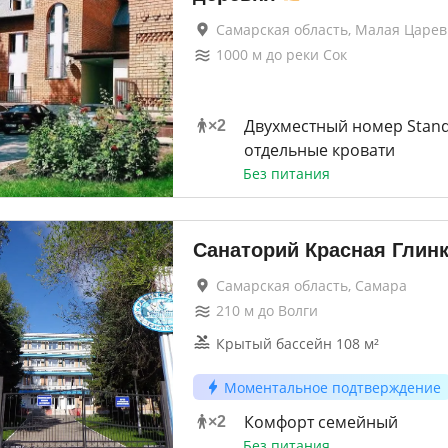
Самарская область, Малая Царе
1000
м до
реки Сок
Двухместный номер Stand
×
2
отдельные кровати
Без питания
Санаторий Красная Глин
Самарская область, Самара
210
м до
Волги
Крытый бассейн 108 м²
Моментальное подтверждение
Комфорт семейный
×
2
Без питания