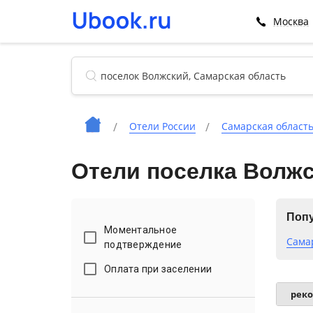
Москва
Отели России
Самарская област
Отели поселка Волжс
Попу
Моментальное
Сама
подтверждение
Оплата при заселении
рек