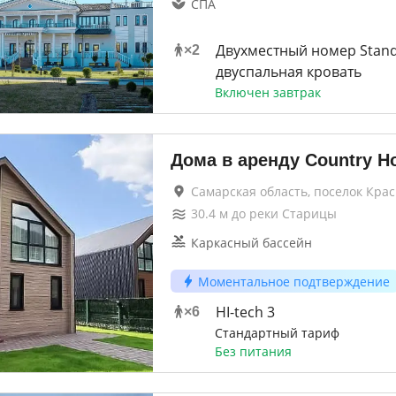
СПА
Двухместный номер Stan
×
2
двуспальная кровать
Включен завтрак
Дома в аренду Country H
Самарская область, поселок Кра
30.4
м до
реки Старицы
Каркасный бассейн
Моментальное подтверждение
HI-tech 3
×
6
Стандартный тариф
Без питания