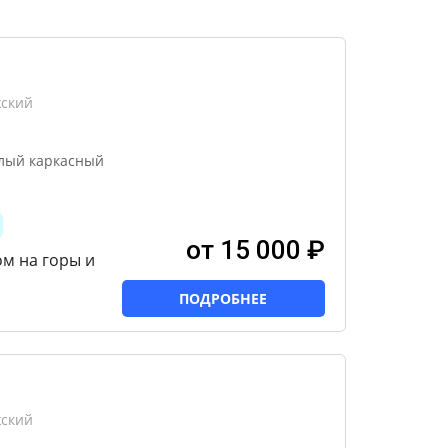
жский
лый каркасный
от 15 000 ₽
ом на горы и
ПОДРОБНЕЕ
жский