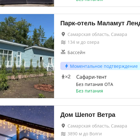
Парк-отель Маламут Лен
Самарская область, Самара
134
м до
озера
Бассейн
Моментальное подтверждение
Сафари-тент
×
2
Без питания ОТА
Без питания
Дом Шепот Ветра
Самарская область, Самара
3890
м до
Волги