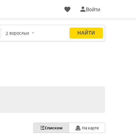
Войти
Списком
На карте