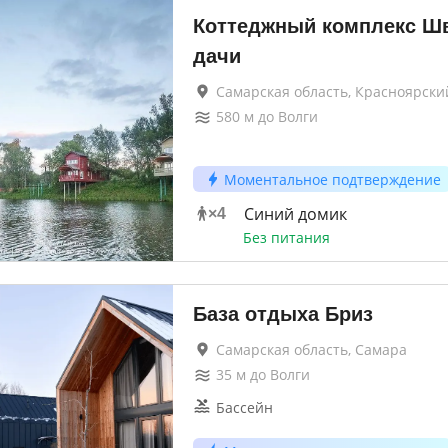
Коттеджный комплекс Ш
дачи
Самарская область, Красноярски
580
м до
Волги
Моментальное подтверждение
Синий домик
×
4
Без питания
База отдыха Бриз
Самарская область, Самара
35
м до
Волги
Бассейн