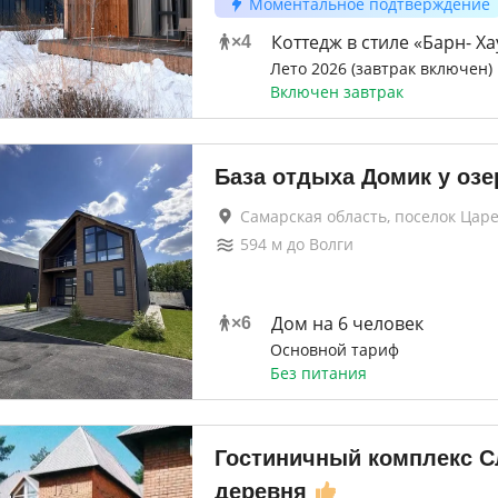
Моментальное подтверждение
Коттедж в стиле «Барн- Ха
×
4
Лето 2026 (завтрак включен)
Включен завтрак
База отдыха Домик у озе
Самарская область, поселок Ца
594
м до
Волги
Дом на 6 человек
×
6
Основной тариф
Без питания
Гостиничный комплекс С
деревня