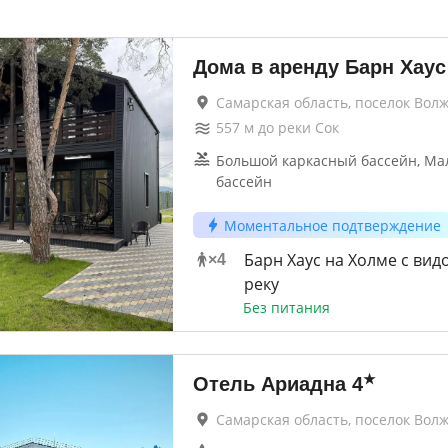
Дома в аренду Барн Хаус
Самарская область, поселок Вол
557
м до
реки Сок
Большой каркасный бассейн, Ма
бассейн
Моментальное подтверждение
Барн Хаус на Холме с вид
×
4
реку
Без питания
★
Отель Ариадна
4
Самарская область, поселок Вол