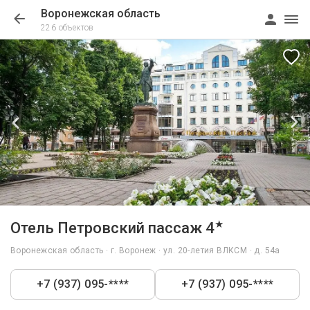
Воронежская область
226 объектов
1/43
★
Отель Петровский пассаж 4
Воронежская область · г. Воронеж · ул. 20-летия ВЛКСМ · д. 54а
+7 (937) 095-****
+7 (937) 095-****