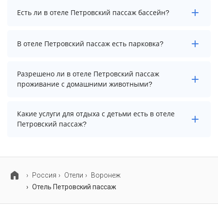
Заезд возможен после 14:00, а выезд необходимо
Есть ли в отеле Петровский пассаж бассейн?
осуществить до 12:00.
В отеле Петровский пассаж нет бассейна.
В отеле Петровский пассаж есть парковка?
В отеле Петровский пассаж есть парковка, уточните
Разрешено ли в отеле Петровский пассаж
информацию перед бронированием у менеджера,
проживание с домашними животными?
возможно, услуга оплачивается отдельно.
Проживание с домашними животными разрешено.
Какие услуги для отдыха с детьми есть в отеле
Однако, это может оплачиваться дополнительно.
Петровский пассаж?
Для детей в отеле Петровский пассаж работает
детские телеканалы.
Россия
Отели
Воронеж
Отель Петровский пассаж