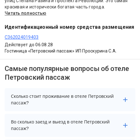
улиц Степана Разина и Проспекта Революции. Это самая
красивая и исторически богатая часть города.
Читать полностью
Идентификационный номер средства размещения
С362024019403
Действует до 06.08.28
Гостиница «Петровский пассаж» ИП Проскурина С.А.
Самые популярные вопросы об отеле
Петровский пассаж
Сколько стоит проживание в отеле Петровский
пассаж?
Стоимость проживания в отеле Петровский пассаж
Во сколько заезд и выезд в отеле Петровский
начинается от 3600 рублей. Чтобы увидеть
пассаж?
актуальные цены на проживание, выберите нужные
даты и количество гостей.