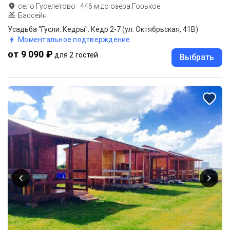
село Гуселетово
·
446
м до
озера Горькое
Бассейн
Усадьба "Гусли. Кедры". Кедр 2-7 (ул. Октябрьская, 41В)
Моментальное подтверждение
от 9 090 ₽
для 2 гостей
Выбрать