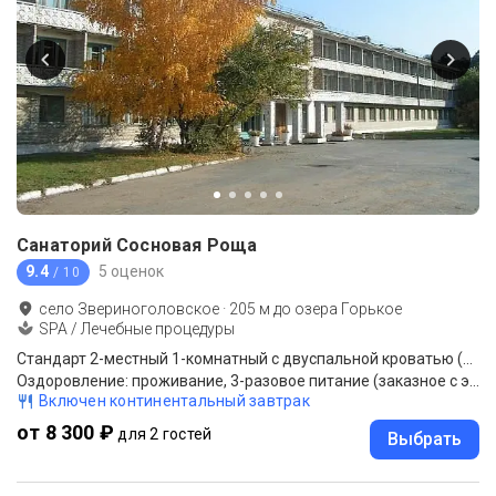
Санаторий Сосновая Роща
9.4
5 оценок
/ 10
село Звериноголовское
·
205
м до
озера Горькое
SPA / Лечебные процедуры
Стандарт 2-местный 1-комнатный с двуспальной кроватью (корпус 2)
Оздоровление: проживание, 3-разовое питание (заказное с элементами шведского стола), кислородный коктейль, климатотерапия, терренкур.
Включен континентальный завтрак
от 8 300 ₽
для 2 гостей
Выбрать