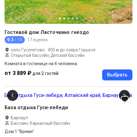
Гостевой дом Ласточкино гнездо
9.3
17 оценок
/ 10
село Гуселетово
·
400
м до
озера Горькое
Открытый бассейн, Детский бассейн
Комната в гостинице на 4 человека
от 3 889 ₽
для 2 гостей
Выбрать
База отдыха Гуси-лебеди
Барнаул
Бассеин, Каркасный бассейн
Дом 1 "Время"