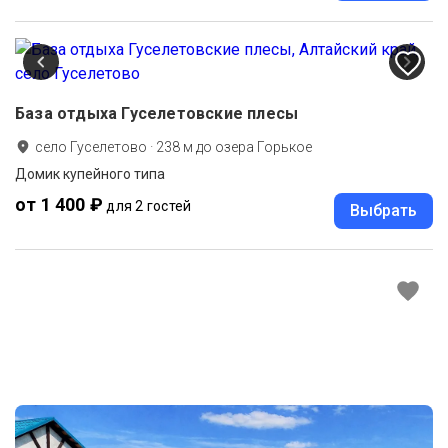
База отдыха Гуселетовские плесы
село Гуселетово
·
238
м до
озера Горькое
Домик купейного типа
от 1 400 ₽
для 2 гостей
Выбрать