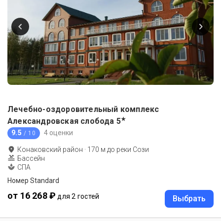
Лечебно-оздоровительный комплекс
★
Александровская слобода
5
9.5
4 оценки
/ 10
Конаковский район
·
170
м до
реки Сози
Бассейн
СПА
Номер Standard
от 16 268 ₽
для 2 гостей
Выбрать