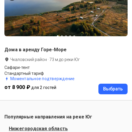
Дома в аренду Горе-Море
Чкаловский район
·
73
м до
реки Юг
Сафари-тент
Стандартный тариф
Моментальное подтверждение
от 8 900 ₽
для 2 гостей
Выбрать
Популярные направления на реке Юг
Нижегородская область