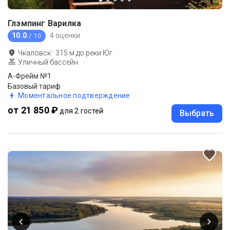
Глэмпинг Варилка
10.0
4 оценки
/ 10
Чкаловск
·
315
м до
реки Юг
Уличный бассейн
А-Фрейм №1
Базовый тариф
Моментальное подтверждение
от 21 850 ₽
для 2 гостей
Выбрать