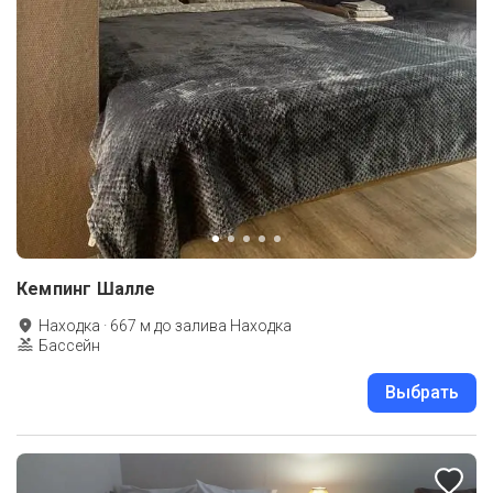
Кемпинг Шалле
Находка
·
667
м до
залива Находка
Бассейн
Выбрать