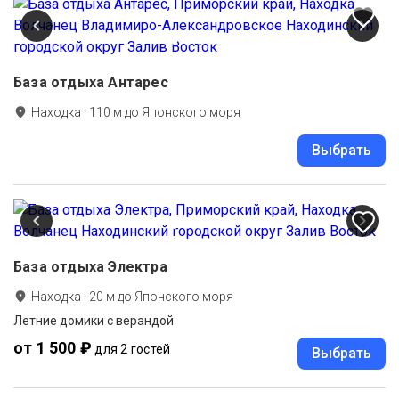
База отдыха Антарес
Находка
·
110
м до
Японского моря
Выбрать
База отдыха Электра
Находка
·
20
м до
Японского моря
Летние домики с верандой
от 1 500 ₽
для 2 гостей
Выбрать