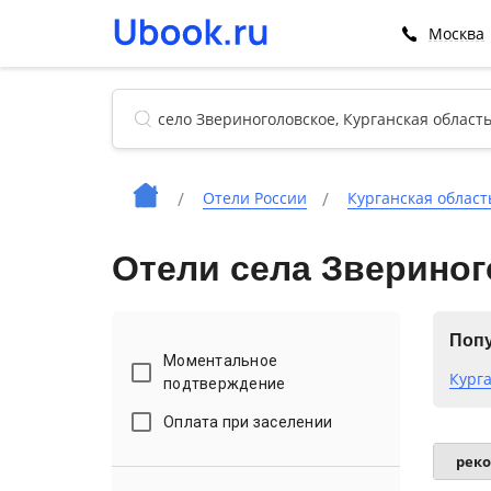
Москва
Отели России
Курганская област
Отели села Звериног
Попу
Моментальное
Кург
подтверждение
Оплата при заселении
рек