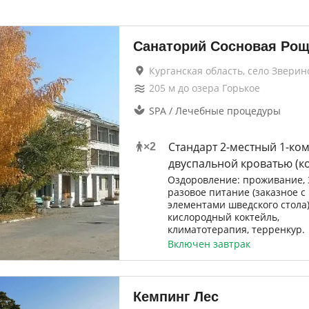
Санаторий Сосновая Рощ
Курганская область, село Зверин
205
м до
озера Горькое
SPA / Лечебные процедуры
Стандарт 2-местный 1-ко
×
2
двуспальной кроватью (ко
Оздоровление: проживание, 
разовое питание (заказное с
элементами шведского стола)
кислородный коктейль,
климатотерапия, терренкур.
Включен завтрак
Кемпинг Лес