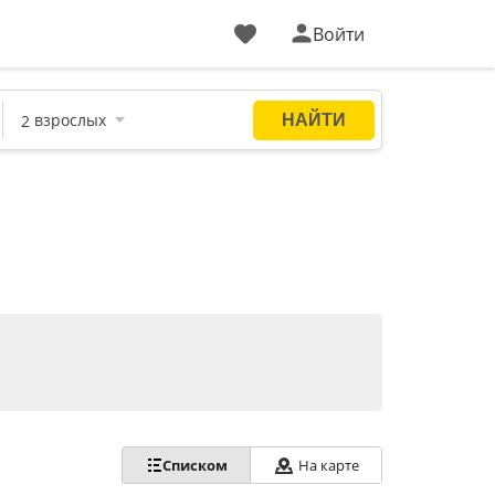
Войти
Списком
На карте