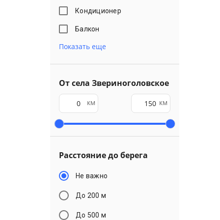
Кондиционер
Балкон
Показать еще
От села Звериноголовское
км
км
Расстояние до берега
Не важно
До 200 м
До 500 м