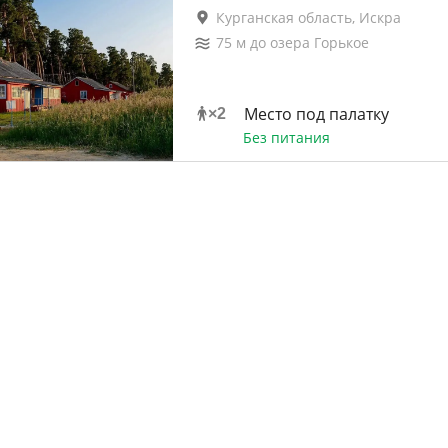
Курганская область, Искра
75
м до
озера Горькое
Место под палатку
×
2
Без питания