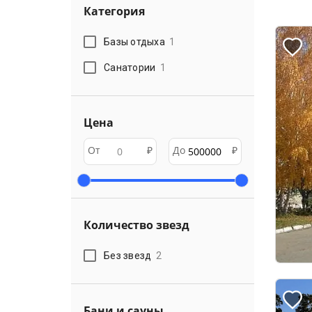
Категория
Базы отдыха
1
Санатории
1
Цена
От
₽
До
₽
Количество звезд
Без звезд
2
Бани и сауны