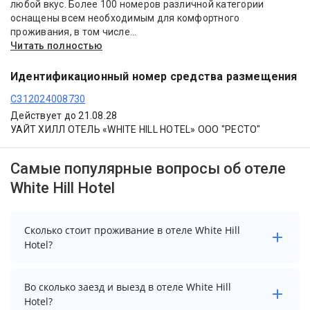
любой вкус. Более 100 номеров различной категории
оснащены всем необходимым для комфортного
проживания, в том числе...
Читать полностью
Идентификационный номер средства размещения
С312024008730
Действует до 21.08.28
УАЙТ ХИЛЛ ОТЕЛЬ «WHITE HILL HOTEL» ООО "РЕСТО"
Самые популярные вопросы об отеле
White Hill Hotel
Сколько стоит проживание в отеле White Hill
Hotel?
Стоимость проживания в отеле White Hill Hotel
Во сколько заезд и выезд в отеле White Hill
начинается от 3800 рублей. Чтобы увидеть
Hotel?