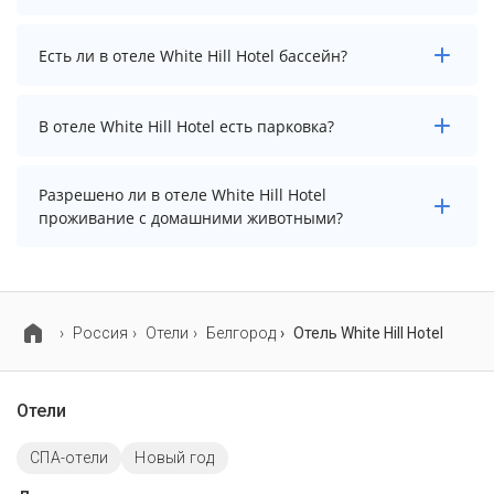
актуальные цены на проживание, выберите нужные
даты и количество гостей.
Заезд возможен после 14:00, а выезд необходимо
Есть ли в отеле White Hill Hotel бассейн?
осуществить до 12:00.
В отеле White Hill Hotel нет бассейна.
В отеле White Hill Hotel есть парковка?
В отеле White Hill Hotel есть парковка, уточните
Разрешено ли в отеле White Hill Hotel
информацию перед бронированием у менеджера,
проживание с домашними животными?
возможно, услуга оплачивается отдельно.
Проживание с домашними животными разрешено.
Однако, это может оплачиваться дополнительно.
Россия
Отели
Белгород
Отель White Hill Hotel
Отели
СПА-отели
Новый год