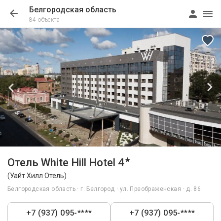
Белгородская область
84 объекта
1/77
★
Отель White Hill Hotel 4
(Уайт Хилл Отель)
Белгородская область · г. Белгород · ул. Преображенская · д. 86
+7 (937) 095-****
+7 (937) 095-****