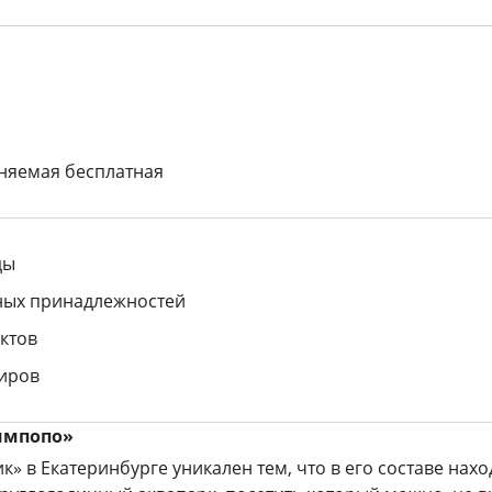
няемая бесплатная
ды
ных принадлежностей
ктов
ниров
импопо»
к» в Екатеринбурге уникален тем, что в его составе нахо