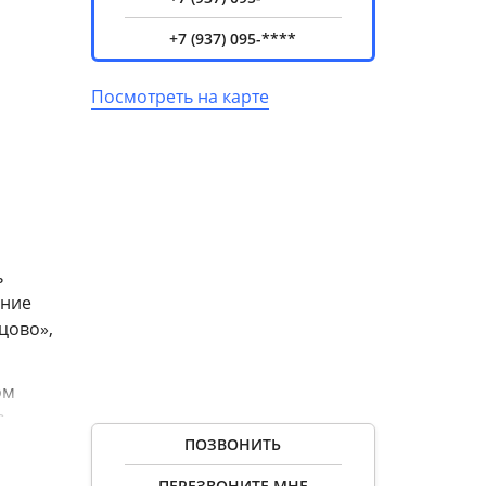
+7 (937) 095-****
Посмотреть на карте
ь
ение
цово»,
ом
в
нащены
ПОЗВОНИТЬ
ПЕРЕЗВОНИТЕ МНЕ