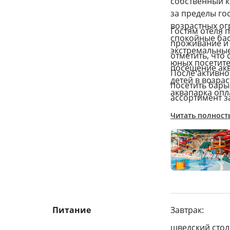
собственный к
за пределы го
возрастных ог
Гостям отеля 
спокойные бас
проживание и 
экстремальные
отметить, что
юных посетите
посещение акв
После активно
детей в возрас
посетить бары
аквапарка опл
ассортимент з
Читать полност
Питание
Завтрак:
шведский стол