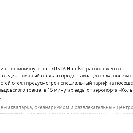
 в гостиничную сеть «USTA Hotels», расположен в г.
то единственный отель в городе с аквацентром, посетит
гостей отеля предусмотрен специальный тариф на посещ
льцовского тракта, в 15 минутах езды от аэропорта «Коль
.
нием аквапарка, океанариумом и развлекательным центр
, спортклуб). Для проживания предусмотрено 126 номеро
 возможностью 4-местного размещения. Все номера ос
ником, телефоном, кондиционером, феном, тапочками,