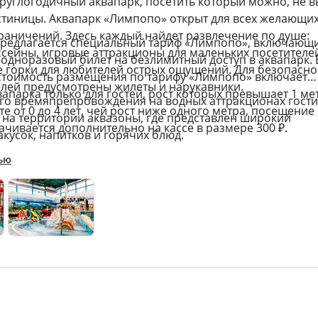
руглогодичный аквапарк, посетить который можно, не 
стиницы. Аквапарк «Лимпопо» открыт для всех желающих
раничений. Здесь каждый найдет развлечение по душе:
предлагается специальный тариф «Лимпопо», включающ
сейны, игровые аттракционы для маленьких посетителе
одноразовый билет на безлимитный доступ в аквапарк.
 горки для любителей острых ощущений. Для безопасно
 стоимость размещения по тарифу «Лимпопо» включает
лей предусмотрены жилеты и нарукавники.
апарка только для гостей, рост которых превышает 1 мет
го времяпрепровождения на водных аттракционах гости
те от 0 до 4 лет, чей рост ниже одного метра, посещение
 на территории аквазоны, где представлен широкий
ачивается дополнительно на кассе в размере 300 ₽.
акусок, напитков и горячих блюд.
ью