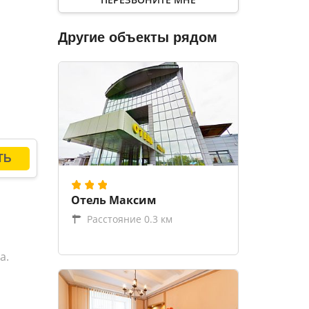
разные
Другие объекты рядом
афе-
вмещает
Отель Максим
Расстояние 0.3 км
а.