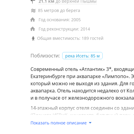
21.1 км
до Верхней Пышмы
85 метров до берега
Год основания: 2005
Год реконструкции: 2014
Общая вместимость: 189 гостей
Поблизости:
река Исеть: 85 м
Современный отель «Атлантик» 3*, входящий
Екатеринбурге при аквапарке «Лимпопо». Э
который можно не выходя из здания. Для 
аквапарка. Отель находится недалеко от Ко
и в получасе от железнодорожного вокзала
14-этажный корпус отеля соединен со зда
(Планета ИГРиК, кинотеатр, батутный парк
различных категорий, включая семейные с
Показать полное описание
санузлом, удобной мебелью, ТВ, холодиль