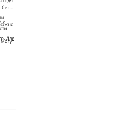
выходя
 без
ий
й и
 Важно
сти
р. Для
 могут