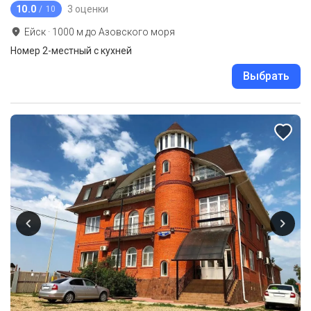
10.0
3 оценки
/ 10
Ейск
·
1000
м до
Азовского моря
Номер 2-местный с кухней
Выбрать