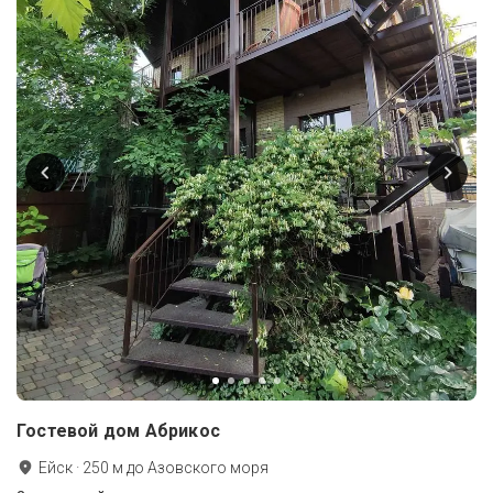
Гостевой дом Абрикос
Ейск
·
250
м до
Азовского моря