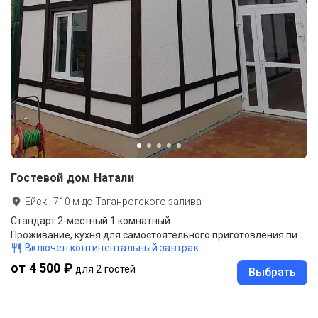
Гостевой дом Натали
Ейск
·
710
м до
Таганрогского залива
Стандарт 2-местный 1 комнатный
Проживание, кухня для самостоятельного приготовления пищи, детская площадка, парковка (при наличии мест), Wi-Fi, зона барбекю с мангалом.
Включен континентальный завтрак
от 4 500 ₽
для 2 гостей
Выбрать