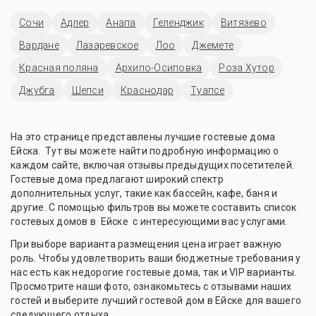
Сочи
Адлер
Анапа
Геленджик
Витязево
Вардане
Лазаревское
Лоо
Джемете
Красная поляна
Архипо-Осиповка
Роза Хутор
Джубга
Шепси
Краснодар
Туапсе
На это странице представлены лучшие гостевые дома
Ейска. Тут вы можете найти подробную информацию о
каждом сайте, включая отзывы предыдущих посетителей.
Гостевые дома предлагают широкий спектр
дополнительных услуг, такие как бассейн, кафе, баня и
другие. С помощью фильтров вы можете составить список
гостевых домов в Ейске с интересующими вас услугами.
При выборе варианта размещения цена играет важную
роль. Чтобы удовлетворить ваши бюджетные требования у
нас есть как недорогие гостевые дома, так и VIP варианты.
Просмотрите наши фото, ознакомьтесь с отзывами наших
гостей и выберите лучший гостевой дом в Ейске для вашего
следующего отдыха.