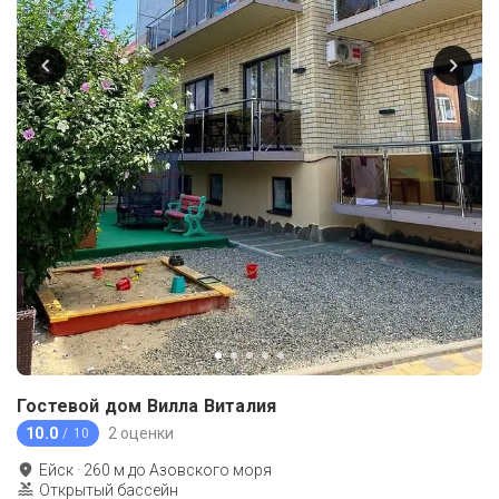
Гостевой дом Вилла Виталия
10.0
2 оценки
/ 10
Ейск
·
260
м до
Азовского моря
Открытый бассейн