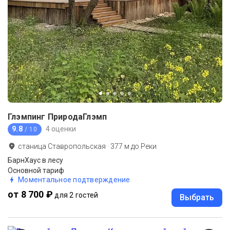
Глэмпинг ПриродаГлэмп
9.8
4 оценки
/ 10
станица Ставропольская
·
377
м до
Реки
БарнХаус в лесу
Основной тариф
Моментальное подтверждение
от 8 700 ₽
для 2 гостей
Выбрать