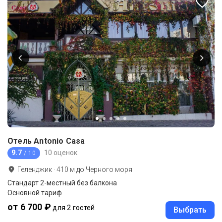
Отель Antonio Casa
9.7
10 оценок
/ 10
Геленджик
·
410
м до
Черного моря
Стандарт 2-местный без балкона
Основной тариф
от 6 700 ₽
для 2 гостей
Выбрать