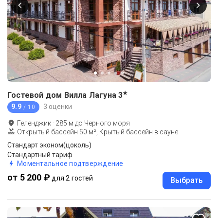
★
Гостевой дом Вилла Лагуна
3
9.9
3 оценки
/ 10
Геленджик
·
285
м до
Черного моря
Открытый бассейн 50 м², Крытый бассейн в сауне
Стандарт эконом(цоколь)
Стандартный тариф
Моментальное подтверждение
от 5 200 ₽
для 2 гостей
Выбрать