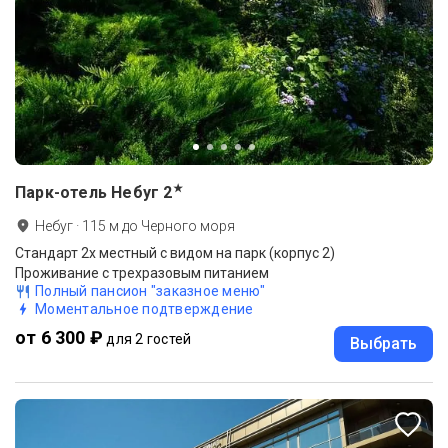
★
Парк-отель Небуг
2
Небуг
·
115
м до
Черного моря
Стандарт 2х местный с видом на парк (корпус 2)
Проживание с трехразовым питанием
Полный пансион "заказное меню"
Моментальное подтверждение
от 6 300 ₽
для 2 гостей
Выбрать