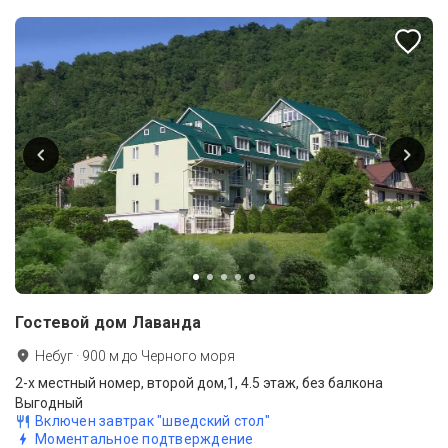
Гостевой дом Лаванда
Небуг
·
900
м до
Черного моря
2-х местный номер, второй дом,1, 4.5 этаж, без балкона
Выгодный
Включен завтрак "шведский стол"
Моментальное подтверждение