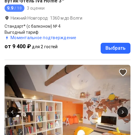
Бутик-отель Iva Home
3
9.9
3 оценки
/ 10
Нижний Новгород
·
1360
м до
Волги
Стандарт* (с балконом) № 4
Выгодный тариф
Моментальное подтверждение
от 9 400 ₽
для 2 гостей
Выбрать