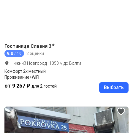
★
Гостиница Славия
3
9.0
2 оценки
/ 10
Нижний Новгород
·
1050
м до
Волги
Комфорт 2х местный
Проживание+WIFI
от 9 257 ₽
для 2 гостей
Выбрать