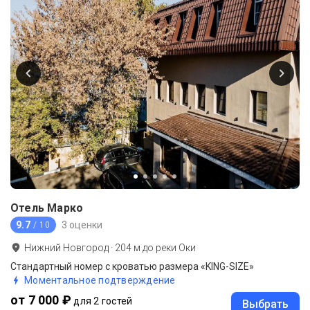
Отель Марко
9.7
3 оценки
/ 10
Нижний Новгород
·
204
м до
реки Оки
Стандартный номер с кроватью размера «KING-SIZE»
Моментальное подтверждение
от 7 000 ₽
для 2 гостей
Выбрать