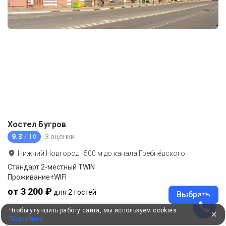
Хостел Бугров
9.3
3 оценки
/ 10
Нижний Новгород
·
500
м до
канала Гребнёвского
Стандарт 2-местный TWIN
Проживание+WIFI
от 3 200 ₽
для 2 гостей
Выбрать
Чтобы улучшить работу сайта, мы используем cookies.
Подробнее