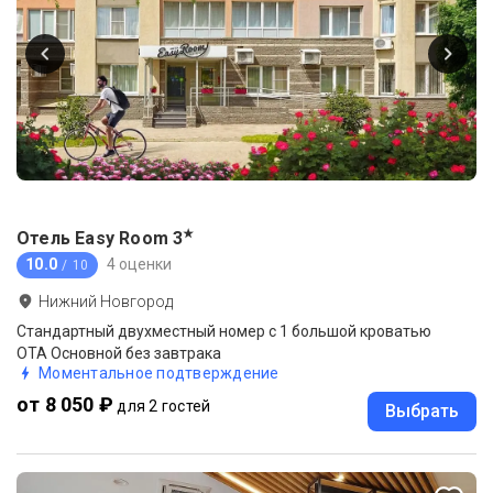
★
Отель Easy Room
3
10.0
4 оценки
/ 10
Нижний Новгород
Стандартный двухместный номер с 1 большой кроватью
ОТА Основной без завтрака
Моментальное подтверждение
от 8 050 ₽
для 2 гостей
Выбрать