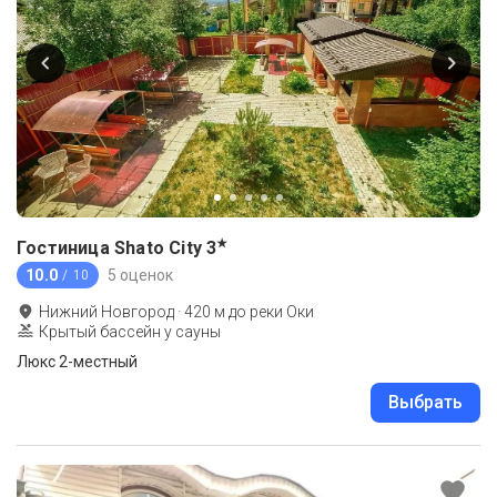
★
Гостиница Shato City
3
10.0
5 оценок
/ 10
Нижний Новгород
·
420
м до
реки Оки
Крытый бассейн у сауны
Люкс 2-местный
Выбрать