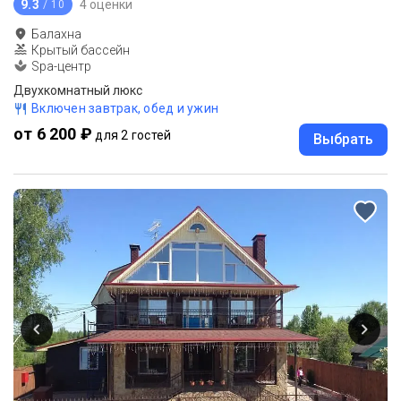
9.3
4 оценки
/ 10
Балахна
Крытый бассейн
Spa-центр
Двухкомнатный люкс
Включен завтрак, обед и ужин
от 6 200 ₽
для 2 гостей
Выбрать