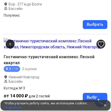
Бор
·
277
м до
Волги
Бассейн
Полулюкс
Выбрать
Гостинично-туристический комплекс Лесной
квартал
9.1
3 оценки
/ 10
Нижний Новгород
Бассейн
Коттедж № 3
от 14 000 ₽
для 2 гостей
Выбрать
Чтобы улучшить работу сайта, мы используем cookies.
Подробнее