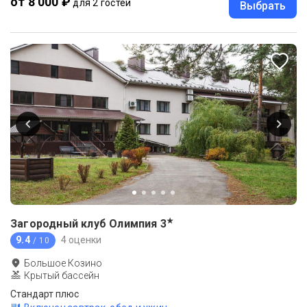
от 8 000 ₽
для 2 гостей
Выбрать
★
Загородный клуб Олимпия
3
9.4
4 оценки
/ 10
Большое Козино
Крытый бассейн
Стандарт плюс