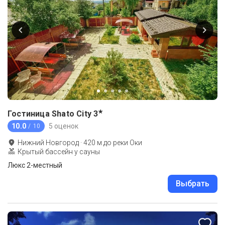
★
Гостиница Shato City
3
10.0
5 оценок
/ 10
Нижний Новгород
·
420
м до
реки Оки
Крытый бассейн у сауны
Люкс 2-местный
Выбрать