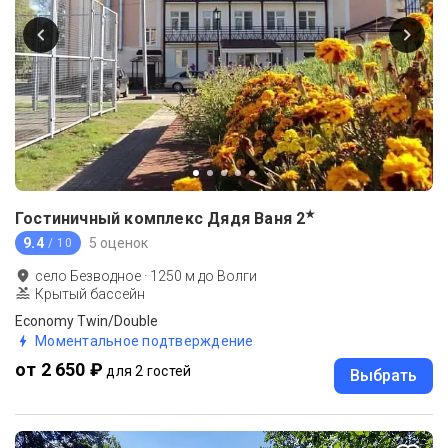
★
Гостиничный комплекс Дядя Ваня
2
9.4
5 оценок
/ 10
село Безводное
·
1250
м до
Волги
Крытый бассейн
Economy Twin/Double
Моментальное подтверждение
от 2 650 ₽
для 2 гостей
Выбрать