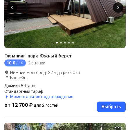
Глэмпинг-парк Южный берег
10.0
2 оценки
/ 10
Нижний Новгород
·
32
м до
реки Оки
Бассейн
Домика A-frame
Стандартный тариф
Моментальное подтверждение
от 12 700 ₽
для 2 гостей
Выбрать